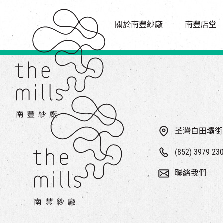
傳承與歷史
店堂指南
願景
關於南豐紗廠
南豐店堂
商店
三大支柱
餐飲
媒體中心
活動場地
聯絡我們
荃灣白田壩街
(852) 3979 23
聯絡我們