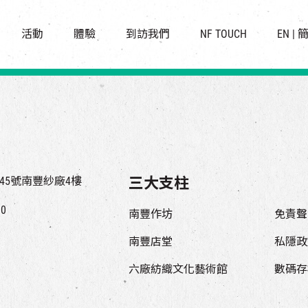
景點
所有活動
活化與保育
開放時間及位置
活動
體驗
到訪我們
NF TOUCH
EN
|
世界之約
走進南豐紗廠
穿梭巴士服務
展覽
CHAT六廠
停車場
導賞團
南豐作坊
其他體驗
45號南豐紗廠4樓
三大支柱
00
南豐作坊
免責聲
南豐店堂
私隱政
六廠紡織文化藝術館
數碼存