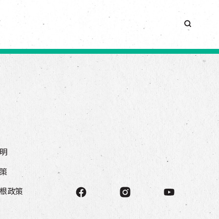
簡
明
策
根政策