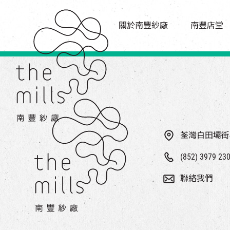
傳承與歷史
店堂指南
願景
關於南豐紗廠
南豐店堂
商店
三大支柱
餐飲
媒體中心
活動場地
聯絡我們
荃灣白田壩街
(852) 3979 23
聯絡我們