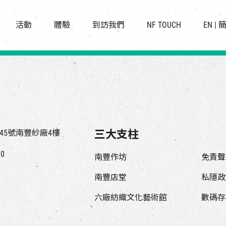
景點
所有活動
活化與保育
開放時間及位置
活動
體驗
到訪我們
NF TOUCH
EN
|
世界之約
走進南豐紗廠
穿梭巴士服務
展覽
CHAT六廠
停車場
導賞團
南豐作坊
其他體驗
45號南豐紗廠4樓
三大支柱
00
南豐作坊
免責聲
南豐店堂
私隱政
六廠紡織文化藝術館
數碼存