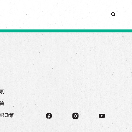
簡
明
策
根政策