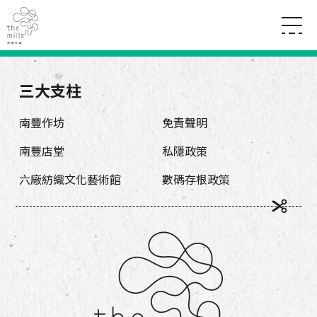
傳承與歷史
願景
關於南豐紗廠
三大支柱
三大支柱
店堂指南
媒體中心
商店
南豐店堂
南豐作坊
免責聲明
聯絡我們
所有活動
餐飲
南豐店堂
私隱政策
景點
世界之約
活動
活動場地
活化與保育
六廠紡織文化藝術館
數碼存根政策
展覽
走進南豐紗廠
體驗
導賞團
CHAT六廠
開放時間及位置
到訪我們
南豐作坊
穿梭巴士服務
其他體驗
停車場
NF TOUCH