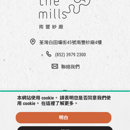
EN
|
簡
荃灣白田壩街45號南豐紗廠4樓
(852) 3979 2300
聯絡我們
本網站使用 cookie。 請表明您是否同意我們使
用 cookie。 在
這裡
了解更多。
明白
© 2026 南豐紗廠將保留一切權利