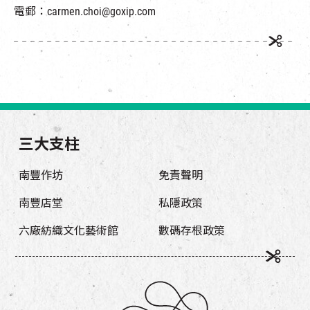
電郵：carmen.choi@goxip.com
三大支柱
南豐作坊
免責聲明
南豐店堂
私隱政策
六廠紡織文化藝術館
數碼存根政策