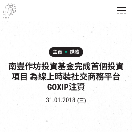
傳承與歷史
願景
關於南豐紗廠
三大支柱
店堂指南
媒體中心
商店
南豐店堂
主頁
媒體
聯絡我們
所有活動
餐飲
南豐作坊投資基金完成首個投資
景點
世界之約
活動
活動場地
活化與保育
項目 為線上時裝社交商務平台
展覽
走進南豐紗廠
體驗
導賞團
GOXIP注資
CHAT六廠
開放時間及位置
31.01.2018
(三)
到訪我們
南豐作坊
穿梭巴士服務
其他體驗
停車場
NF TOUCH