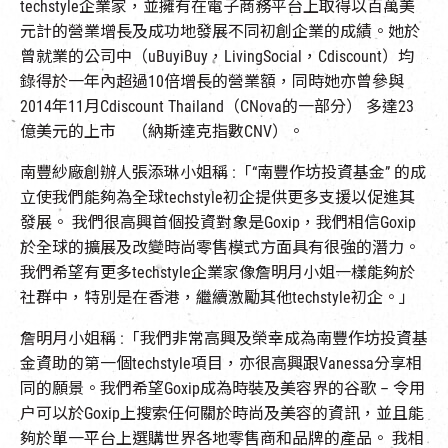
techstyle企業家，並擁有在電子商務平台上取得以百萬美
元計的營業增長及成功地發展不同初創企業的成績。她於
曾就業的公司中（uBuyiBuy，LivingSocial，Cdiscount）均
錄得於一年內超過10倍增長的營業額，同時她亦曾參與
2014年11月Cdiscount Thailand（CNova的一部分） 多達23
億美元的上市 （納斯達克指數CNV）。
南豐紗廠創辦人張添琳小姐稱 :「“南豐作坊投資基金” 的成
立使我們能夠為全球techstyle初企提供更多支援以促進其
發展。 我們很高興首個投資對象是Goxip，我們相信Goxip
於全球的擴展及改變時尚零售模式方面具有很強的潛力。
我們希望有更多techstyle企業家像詹明月小姐一樣能夠於
社群中，特別是在香港，繼續激勵其他techstyle初企。」
詹明月小姐稱 :「我們非常高興及榮幸成為南豐作坊投資基
金資助的第一個techstyle項目，亦很高興跟Vanessa分享相
同的願景。我們希望Goxip成為時裝及美容界的谷歌 – 令用
户可以於Goxip上搜索任何關於時尚及美容的資訊，並且能
夠於單一平台上選購世界各地零售商和品牌的產品。 我相