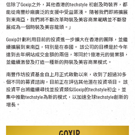
信除了Goxip之外，其他香港的techstyle 初創及時裝界，都
能從南豐紗廠廣泛的支援中受益匪淺。 隨著我們即將擴展
到東南亞，我們將不斷改革時裝及美容商業範疇並不斷發
展成為一個時裝及美容龍頭。」
Goxip計劃利用目前的投資進一步擴大在香港的團隊，並繼
續擴展到東南亞，特別是在泰國。 該公司的目標是於今年
達到去年網站成交金額的兩倍，等同於1億港元的營業額，
並繼續激發及打造一種新的時裝及美容商業模式。
南豐作坊投資基金自上月正式啟動以來，收到了超過30多
個不同的募資諮詢，目前正在評估其他潛在投資項目。 該
投資平台將繼續尋找並投資類似Goxip的techstyle初企，並
集中推動techstyle為新的模式，以加速全球techstyle創新的
增長。