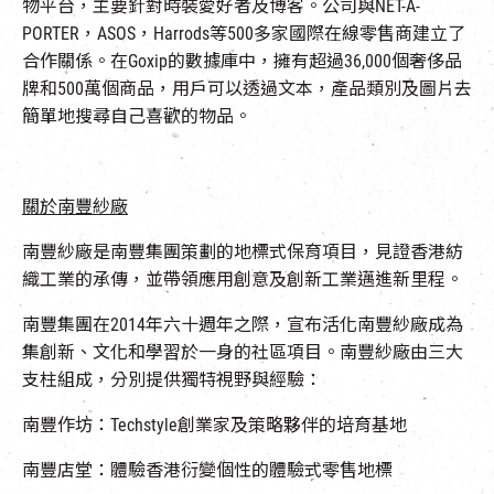
物平台，主要針對時裝愛好者及博客。公司與NET-A-
PORTER，ASOS，Harrods等500多家國際在線零售商建立了
合作關係。在Goxip的數據庫中，擁有超過36,000個奢侈品
牌和500萬個商品，用戶可以透過文本，產品類別及圖片去
簡單地搜尋自己喜歡的物品。
關於南豐紗廠
南豐紗廠是南豐集團策劃的地標式保育項目，見證香港紡
織工業的承傳，並帶領應用創意及創新工業邁進新里程。
南豐集團在2014年六十週年之際，宣布活化南豐紗廠成為
集創新、文化和學習於一身的社區項目。南豐紗廠由三大
支柱組成，分別提供獨特視野與經驗：
南豐作坊：Techstyle創業家及策略夥伴的培育基地
南豐店堂：體驗香港衍變個性的體驗式零售地標