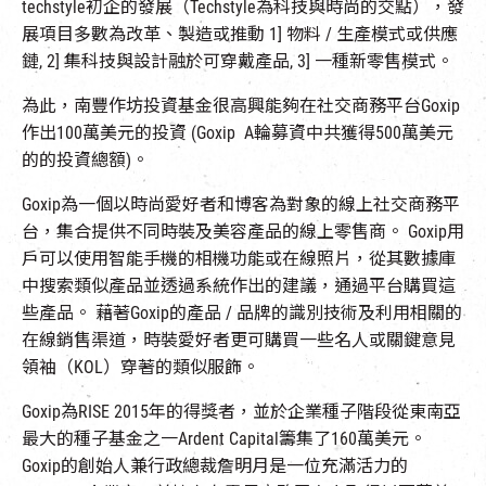
techstyle初企的發展（Techstyle為科技與時尚的交點），發
展項目多數為改革、製造或推動 1] 物料 / 生產模式或供應
鏈, 2] 集科技與設計融於可穿戴產品, 3] 一種新零售模式。
為此，南豐作坊投資基金很高興能夠在社交商務平台Goxip
作出100萬美元的投資 (Goxip A輪募資中共獲得500萬美元
的的投資總額)。
Goxip為一個以時尚愛好者和博客為對象的線上社交商務平
台，集合提供不同時裝及美容產品的線上零售商。 Goxip用
戶可以使用智能手機的相機功能或在線照片，從其數據庫
中搜索類似產品並透過系統作出的建議，通過平台購買這
些產品。 藉著Goxip的產品 / 品牌的識別技術及利用相關的
在線銷售渠道，時裝愛好者更可購買一些名人或關鍵意見
領袖（KOL）穿著的類似服飾。
Goxip為RISE 2015年的得獎者，並於企業種子階段從東南亞
最大的種子基金之一Ardent Capital籌集了160萬美元。
Goxip的創始人兼行政總裁詹明月是一位充滿活力的