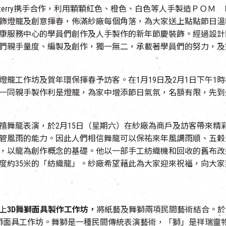
geterry携手合作，利用顆顆紅色、橙色、白色等人手製造ＰＯ
飾燈籠及創意揮春，佈滿紗廠每個角落，為大家送上點點節日溫
康服務中心的學員們創作及人手製作的新年節慶裝飾。經過設計
們親手量度、編製及創作，獨一無二，承載著學員們的努力，及
籠工作坊及賀年環保揮春予訪客。在1月19日及2月1日下午1時
一同親手製作利是燈籠，為家中增添節日氣氛，名額有限，先到
禧舞龍表演，於2月15日（星期六）在紗廠為商戶及訪客帶來精
管風雨的能力。因此人們相信舞龍可以保祐來年風調雨順、五穀
，以龍為創作概念的基礎。他以一部手工紡織機和回收的舊布改
度約35米的「紡織龍」。紗廠希望藉此為大家迎來祝福，向大
上
3D
舞獅面具製作工作坊，
將紙藝及舞獅兩項民間藝術結合。於1
鋪旁) 會舉行舞獅面具工作坊。舞獅是一種民間傳統表演藝術，「獅」是