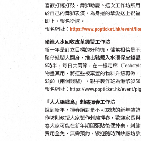
喜歡打鑼打鼓，舞獅助慶。這次工作坊所用的紅
於自己的舞獅表演，為身邊的摯愛送上祝福。
即止，報名從速。
報名網址︰
https://www.popticket.hk/event/l
豬籠入水回收皮革錢罌工作坊
新一年是訂立目標的好時機，儲蓄相信是不
豬仔錢罌大翻身，推出
豬籠入水
環保皮
錢罌
5時半，每日共兩節，在一樓走廊（Techs
物盡其用，將這些被棄置的物料升級再做，
$360（兩個錢罌），親子製作班為港幣$2
報名網址︰https://www.popticket.hk/event/pig
『人人編織鳥』刺繡揮春工作坊
說到新年，揮春絕對是不可或缺的新年裝飾
作坊則教授大家製作刺繡揮春，歡迎家長與
春大家可能在新年期間張貼後便掉棄，刺繡
費用全免，無需預約，歡迎隨時到紗廠坊參