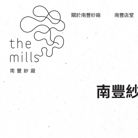
傳承與歷史
店堂指南
願景
關於南豐紗廠
南豐店堂
商店
三大支柱
餐飲
媒體中心
活動場地
聯絡我們
南豐