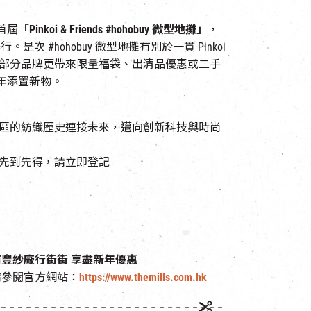
首屆
「
Pinkoi & Friends #hohobuy
微型地攤」
，
是次 #hohobuy 微型地攤有別於一貫 Pinkoi
部分品牌更帶來限量福袋、出清品優惠或二手
新年添置新物。
區的紡織歷史連接未來，邁向創新科技與時尚
先到先得，請立即登記
豐紗廠行街街 享盡新年優惠
請參閱官方網站：
https://www.themills.com.hk