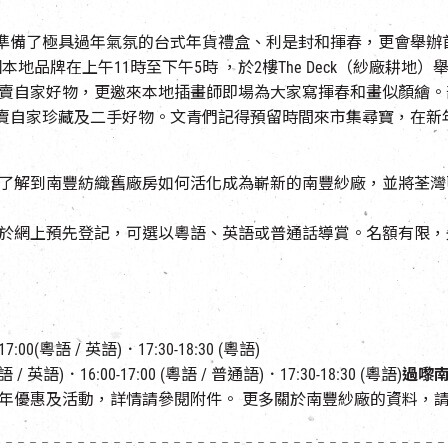
，為大家準備了極具過年氣氛的台式年貨禮盒、利是封和揮春，更會舉辦
本地品牌在上午11時至下午5時 ，於2樓The Deck（紗廠耕地）舉行。
賣自家好物，更邀來本地插畫師即場為大家寫揮春和畫似顏繪。
亦會販賣自家珍藏及二手好物。文青們記得預留時間來市集尋寶，在
了解到南豐紡織舊廠房如何活化成為嶄新的南豐紗廠，並將荃灣
於網上預先登記，可選以粵語、英語或普通話導賞。名額有限，
7:00(粵語 / 英語)．17:30-18:30 (粵語)
語 / 英語)．16:00-17:00 (粵語 / 普通語)．17:30-18:30 (粵語)
過嚟南
年優惠及活動，詳情請參閱附件。 更多關於南豐紗廠的資料，