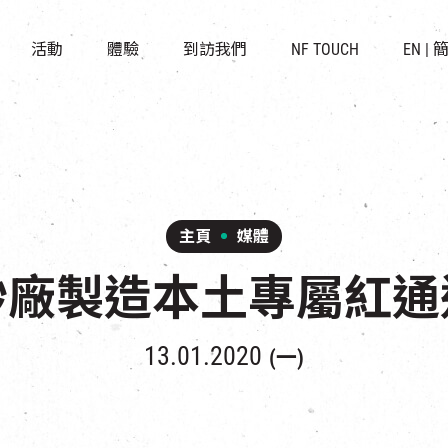
景點
所有活動
活化與保育
開放時間及位置
活動
體驗
到訪我們
NF TOUCH
EN
|
世界之約
走進南豐紗廠
穿梭巴士服務
展覽
CHAT六廠
停車場
導賞團
南豐作坊
其他體驗
主頁
媒體
紗廠製造本土專屬紅通
13.01.2020
(一)