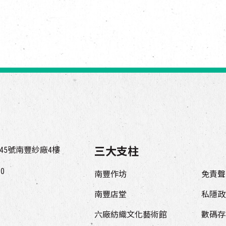
45號南豐紗廠4樓
三大支柱
00
南豐作坊
免責聲
南豐店堂
私隱政
六廠紡織文化藝術館
數碼存