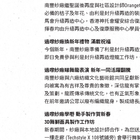
南豐紗廠繼聖誕後再度與社區設計師Oran
必備的桔子及年花、由利是封升級再造的裝
馬會升級再造中心，香港神托會耀安綜合復
揮春均由升級再造中心及復康服務中心學員
過嚟紗廠換新年禮物 滿載祝福
今個新年，南豐紗廠準備了利是封升級再造燈
即日免費參與利是封升級再造燈籠工作坊，
過嚟紗廠睇舞龍表演 新年一
同
活躍翻騰
南豐紗廠與六廠紡織文化藝術館共同呈獻新
向被寓為有吉祥及尊貴的象徵，深信龍有掌
及策劃。龍既傳承傳統文化，也有正氣形象
在前年邀請公眾以廢布編織龍身，製成總長
過嚟紗廠學嘢 動手製作賀新春
3D
舞獅面具製作工作坊
新春期間，紗廠與本地設計師合作，為您送
一樓走廊 (Techstyle X 108號