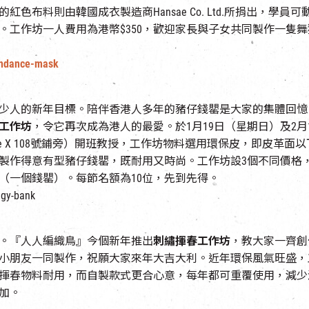
色布料則由韓國成衣製造商Hansae Co. Ltd.所捐出，學
工作坊一人費用為港幣$350，歡迎家長與子女共同製作一隻舞獅
iondance-mask
少人的新年目標。陪伴香港人多年的豬仔錢罌是大家的集體回憶
工作坊
，令它再次成為港人的最愛。於1月19日（星期日）及2月
tyle X 108號鋪旁）開班教授，工作坊物料選用環保皮，即皮
製作得意有型豬仔錢罌，既耐用又時尚。工作坊設3個不同價格，
50（一個錢罌）。每節名額為10位，先到先得。
gy-bank
。『人人編織鳥』今個新年推出
刺繡揮春工作坊
，教大家一齊創
小朋友一同製作，祝願大家來年大吉大利。近年環保風氣旺盛，
揮春物料耐用，而自製款式更合心意，每年都可重覆使用，減少浪費
加。