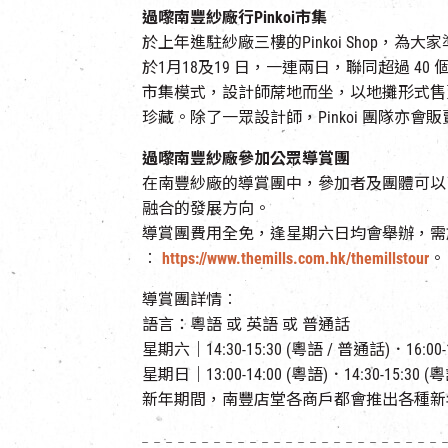
過嚟南豐紗廠行
Pinkoi
市集
於上年進駐紗廠三樓的Pinkoi Shop
於1月18及19 日，一連兩日，聯同超過 40 個
市集模式，設計師蓆地而坐，以地攤形式售
珍藏。除了一眾設計師，Pinkoi 團隊
過嚟南豐紗廠參加公眾導賞團
在南豐紗廠的導賞團中，參加者及團體可以
融合的發展方向。
導賞團費用全免，逢星期六日均會舉辦，需
︰
https://www.themills.com.hk/themillstour
。
導賞團詳情︰
語言：粵語 或 英語 或 普通話
星期六｜14:30-15:30 (粵語 / 普通話)．16:00-1
星期日｜13:00-14:00 (粵語)．14:30-15:30 (粵
新年期間，南豐店堂各商戶都會推出各種新