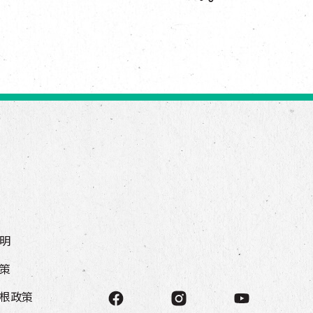
明
策
根政策