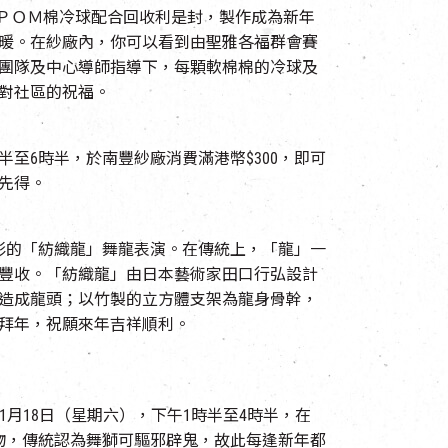
Ｍ ＰＯＭ棉冷球配合回收利是封，製作成為新年
暖。在紗廠內，你可以看到由聖雅各福群會賽
團隊及中心導師指導下，每顆軟棉棉的冷球及
對社區的祝福。
半至6時半，於南豐紗廠消費滿港幣$300，即可
先得。
彩的「紡織龍」舞龍表演。在傳統上，「龍」一
豐收。「紡織龍」由日本藝術家田口行弘設計
造成龍頭；以竹製的立方體支架為龍身骨幹，
家拜年，祝願來年吉祥順利。
月18日（星期六），下午1時半至4時半，在
祥瑞靈物，傳統認為舞獅可驅邪辟鬼，故此每逢新年都