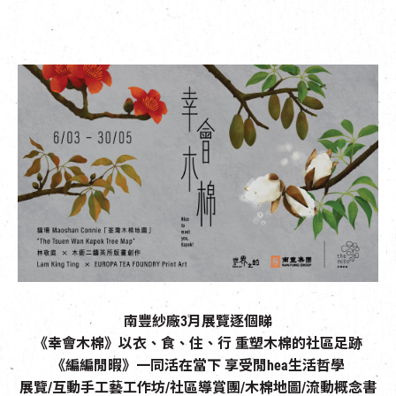
EN
|
簡
南豐紗廠3月展覽逐個睇
《幸會木棉》以衣、食、住、行 重塑木棉的社區足跡
《編編閒暇》一同活在當下 享受閒hea生活哲學
展覽/互動手工藝工作坊/社區導賞團/木棉地圖/流動概念書