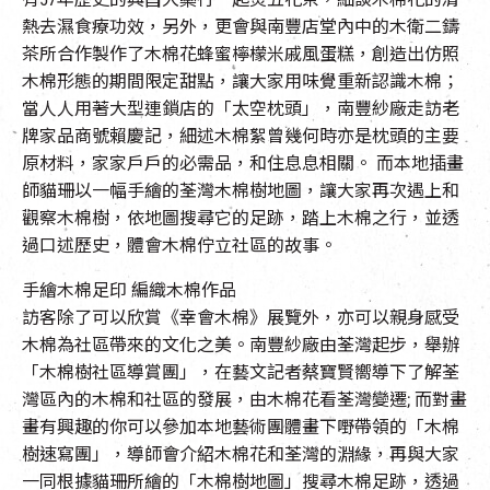
熱去濕食療功效，另外，更會與南豐店堂內中的木衛二鑄
茶所合作製作了木棉花蜂蜜檸檬米戚風蛋糕，創造出仿照
木棉形態的期間限定甜點，讓大家用味覺重新認識木棉；
當人人用著大型連鎖店的「太空枕頭」，南豐紗廠走訪老
牌家品商號賴慶記，細述木棉絮曾幾何時亦是枕頭的主要
原材料，家家戶戶的必需品，和住息息相關。 而本地插畫
師貓珊以一幅手繪的荃灣木棉樹地圖，讓大家再次遇上和
觀察木棉樹，依地圖搜尋它的足跡，踏上木棉之行，並透
過口述歷史，體會木棉佇立社區的故事。
手繪木棉足印 編織木棉作品
訪客除了可以欣賞《幸會木棉》展覽外，亦可以親身感受
木棉為社區帶來的文化之美。南豐紗廠由荃灣起步，舉辦
「木棉樹社區導賞團」，在藝文記者蔡寶賢嚮導下了解荃
灣區內的木棉和社區的發展，由木棉花看荃灣變遷; 而對畫
畫有興趣的你可以參加本地藝術團體畫下嘢帶領的「木棉
樹速寫團」，導師會介紹木棉花和荃灣的淵緣，再與大家
一同根據貓珊所繪的「木棉樹地圖」搜尋木棉足跡，透過