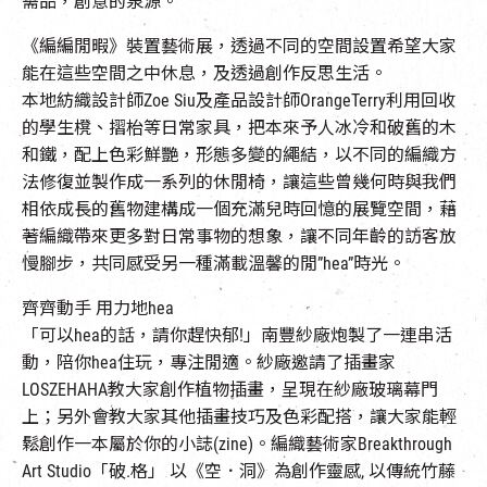
需品，創意的泉源。
《編編閒暇》裝置藝術展，透過不同的空間設置希望大家
能在這些空間之中休息，及透過創作反思生活。
本地紡織設計師Zoe Siu及產品設計師OrangeTerry利用回收
的學生櫈、摺枱等日常家具，把本來予人冰冷和破舊的木
和鐵，配上色彩鮮艷，形態多變的繩結，以不同的編織方
法修復並製作成一系列的休閒椅，讓這些曾幾何時與我們
相依成長的舊物建構成一個充滿兒時回憶的展覽空間，藉
著編織帶來更多對日常事物的想象，讓不同年齡的訪客放
慢腳步，共同感受另一種滿載溫馨的閒”hea”時光。
齊齊動手 用力地hea
「可以hea的話，請你趕快郁!」南豐紗廠炮製了一連串活
動，陪你hea住玩，專注閒適。紗廠邀請了插畫家
LOSZEHAHA教大家創作植物插畫，呈現在紗廠玻璃幕門
上；另外會教大家其他插畫技巧及色彩配搭，讓大家能輕
鬆創作一本屬於你的小誌(zine)。編織藝術家Breakthrough
Art Studio「破.格」 以《空．洞》為創作靈感, 以傳統竹藤