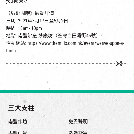
you-kapok/
《編編閒暇》展覽詳情
日期: 2021年3月17日至5月2日
時間: 10am- 10pm
地點: 南豐紗廠-紗廠坊（荃灣白田壩街45號）
活動網站: https://www.themills.com.hk/event/weave-upon-a-
time/
三大支柱
南豐作坊
免責聲明
南豐店堂
私隱政策