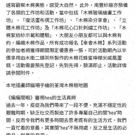
速寫觀察木棉美態，感受大自然。 此外，南豐紗廠亦預備
了各類的工作坊和活動，當中包括「木棉玻璃繪畫工作
坊」、「復活蛋布偶工作坊」、「木棉染分享會」、「立
體木棉花工作坊」及「木棉花心口針刺繡工作坊」、「木
棉絮紡紗示範和體驗」，大朋友小朋友都可以與木棉有
約，編織木棉作品。所有成功報名【幸會木棉】系列活動
的參加者將獲得期間限定優惠券一張，可於活動期內以半
價享用由木衛二鑄茶所製作的木棉花蜂蜜檸檬米戚風蛋
糕。活動需要預先登記，先到先得，額滿即止，活動詳情
請參閱附件。
本地插畫師貓珊手繪的荃灣木棉樹地圖
《編編閒暇》審視hea的生活真締
過去一年，疫症為我們帶來了一段不便、充滿不穩定性的
艱難時期，缺乏社交而製造了許多專屬自己的閒”hea”時
間，反而令我們有更多時間去思考既有的生活方式、我們
一直忙着的意義，其實閒”hea”不無用處，反之是生活的必