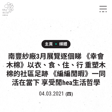
傳承與歷史
願景
關於南豐紗廠
三大支柱
店堂指南
媒體中心
商店
南豐店堂
主頁
媒體
聯絡我們
所有活動
餐飲
南豐紗廠3月展覽逐個睇 《幸會
景點
世界之約
活動
活動場地
活化與保育
木棉》以衣、食、住、行 重塑木
展覽
走進南豐紗廠
體驗
導賞團
棉的社區足跡 《編編閒暇》一同
CHAT六廠
活在當下 享受閒hea生活哲學
開放時間及位置
到訪我們
南豐作坊
穿梭巴士服務
04.03.2021
(四)
其他體驗
停車場
NF TOUCH