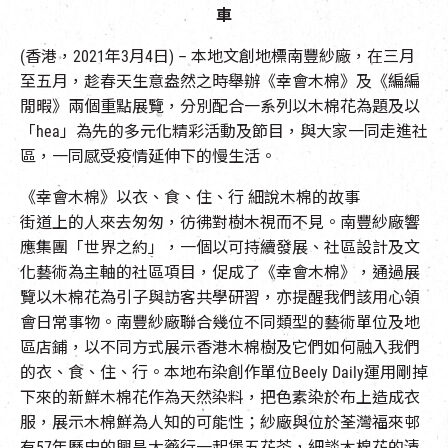
車
(香港，2021年3月4日) – 本地文創地標南豐紗廠，在三月
至五月，趁春天生意盎然之時舉辦《幸會木棉》及《編編
閒暇》兩個重點展覽，分別配合一系列以木棉花為題及以
「hea」為先的多元化精彩活動及節目，與大家一同走進社
區，一同感受疫情延伸下的慢生活。
《幸會木棉》以衣、食、住、行 細說木棉的故事
街道上的人來去匆匆，彷彿對樹木視而不見。南豐紗廠響
應集團「世界之約」，一個以可持續發展、社區設計及文
化藝術為主軸的社區項目，促成了《幸會木棉》，通過展
覽以木棉花為引子與訪客共學研習，亦提醒我們該用心領
會日常事物。南豐紗廠聯合幾位不同類型的藝術單位及地
區店鋪，以不同方式展示香港木棉樹及它們如何融入我們
的衣、食、住、行。本地布染創作單位Beely Daily運用剛掉
下來的新鮮木棉花作為天然染料，把色素染於布上造成衣
服，展示木棉鮮為人知的可能性；紗廠與位於荃灣福來邨
有57年歷史的興昌大藥行一起煲五花茶，細談木棉花的清