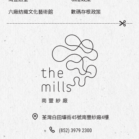
六廠紡織文化藝術館
數碼存根政策
荃灣白田壩街45號南豐紗廠4樓
(852) 3979 2300