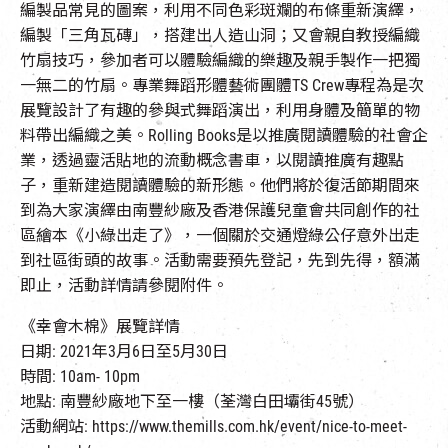
編製品常見的圖案，利用不同色彩斑斕的布條重新演繹，
編製「三角瓦磚」，搭建出人造山洞；又會親自教授編織
竹扇技巧，參加者可以體驗編織的樂趣及親手製作一把獨
一無二的竹扇。專業舞蹈形體藝術團體TS Crew專程為是次
展覽設計了有趣的參與式舞蹈演出，利用身體及簡單的物
料帶出編織之美。Rolling Books是以推廣閱讀體驗的社會企
業，透過靈活貼地的流動概念書車，以閱讀推廣有趣點
子，重新建造閱讀體驗的新形態。他們將於復活節期間來
到為大家演繹由南豐紗廠及香港保護兒童會共同創作的社
區繪本《小綠出走了》，一個關於交通燈綠公仔意外出走
到社區街頭的故事。活動需要預先登記，先到先得，額滿
即止，活動詳情請參閱附件。
《幸會木棉》展覽詳情
日期: 2021年3月6日至5月30日
時間: 10am- 10pm
地點: 南豐紗廠地下至一樓（荃灣白田壩街45號）
活動網站: https://www.themills.com.hk/event/nice-to-meet-