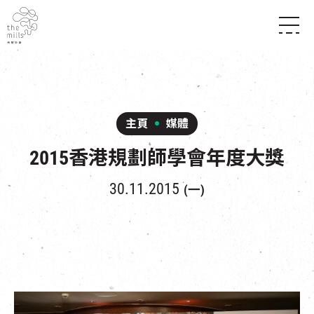
傳承與歷史
願景
關於南豐紗廠
三大支柱
店堂指南
媒體中心
商店
南豐店堂
主頁
媒體
聯絡我們
所有活動
餐飲
2015香港規劃師學會年度大獎
景點
世界之約
活動
活動場地
活化與保育
展覽
30.11.2015
(一)
走進南豐紗廠
體驗
導賞團
CHAT六廠
開放時間及位置
到訪我們
南豐作坊
穿梭巴士服務
其他體驗
停車場
NF TOUCH