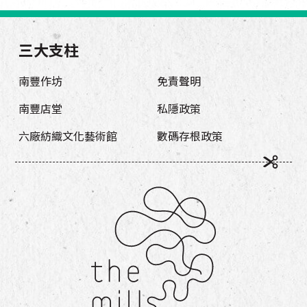
三大支柱
南豐作坊
免責聲明
南豐店堂
私隱政策
六廠紡織文化藝術館
數碼存根政策