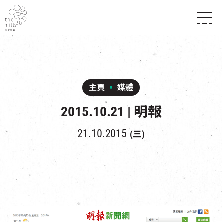
傳承與歷史
願景
關於南豐紗廠
三大支柱
店堂指南
媒體中心
商店
南豐店堂
主頁
媒體
聯絡我們
所有活動
餐飲
2015.10.21 | 明報
景點
世界之約
活動
活動場地
活化與保育
展覽
21.10.2015
(三)
走進南豐紗廠
體驗
導賞團
CHAT六廠
開放時間及位置
到訪我們
南豐作坊
穿梭巴士服務
其他體驗
停車場
NF TOUCH