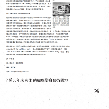
辛勞50年未言休 紡織廠變身藝術園地