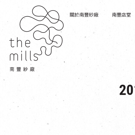
傳承與歷史
店堂指南
願景
關於南豐紗廠
南豐店堂
商店
三大支柱
餐飲
媒體中心
活動場地
聯絡我們
20