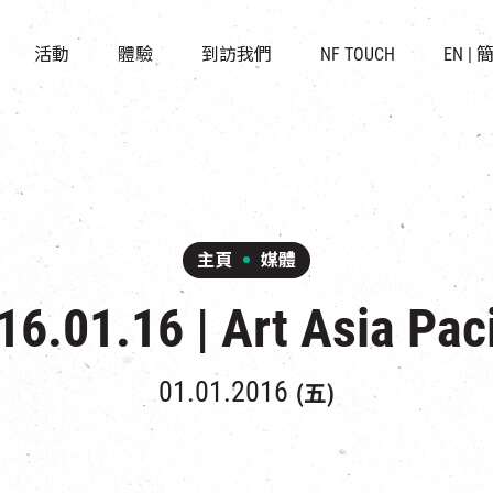
景點
所有活動
活化與保育
開放時間及位置
活動
體驗
到訪我們
NF TOUCH
EN
|
世界之約
走進南豐紗廠
穿梭巴士服務
展覽
CHAT六廠
停車場
導賞團
南豐作坊
其他體驗
主頁
媒體
16.01.16 | Art Asia Paci
01.01.2016
(五)