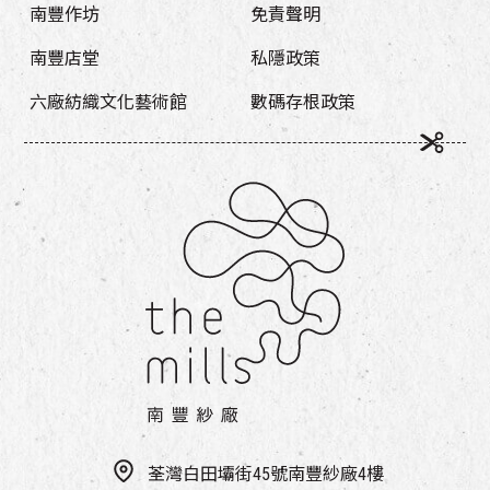
南豐作坊
免責聲明
南豐店堂
私隱政策
六廠紡織文化藝術館
數碼存根政策
荃灣白田壩街45號南豐紗廠4樓