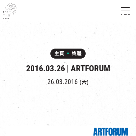
傳承與歷史
願景
關於南豐紗廠
三大支柱
店堂指南
媒體中心
商店
南豐店堂
主頁
媒體
聯絡我們
所有活動
餐飲
2016.03.26 | ARTFORUM
景點
世界之約
活動
活動場地
活化與保育
展覽
26.03.2016
(六)
走進南豐紗廠
體驗
導賞團
CHAT六廠
開放時間及位置
到訪我們
南豐作坊
穿梭巴士服務
其他體驗
停車場
NF TOUCH