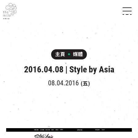
傳承與歷史
願景
關於南豐紗廠
三大支柱
店堂指南
媒體中心
商店
南豐店堂
主頁
媒體
聯絡我們
所有活動
餐飲
2016.04.08 | Style by Asia
景點
世界之約
活動
活動場地
活化與保育
展覽
08.04.2016
(五)
走進南豐紗廠
體驗
導賞團
CHAT六廠
開放時間及位置
到訪我們
南豐作坊
穿梭巴士服務
其他體驗
停車場
NF TOUCH