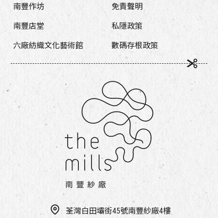
南豐作坊
免責聲明
南豐店堂
私隱政策
六廠紡織文化藝術館
數碼存根政策
荃灣白田壩街45號南豐紗廠4樓