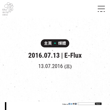
傳承與歷史
願景
關於南豐紗廠
三大支柱
店堂指南
媒體中心
商店
南豐店堂
主頁
媒體
聯絡我們
所有活動
餐飲
2016.07.13 | E-Flux
景點
世界之約
活動
活動場地
活化與保育
展覽
13.07.2016
(三)
走進南豐紗廠
體驗
導賞團
CHAT六廠
開放時間及位置
到訪我們
南豐作坊
穿梭巴士服務
其他體驗
停車場
NF TOUCH