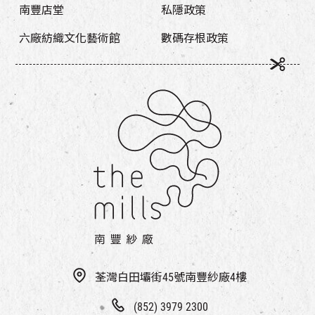
南豐店堂
私隱政策
六廠紡織文化藝術館
數碼存根政策
荃灣白田壩街45號南豐紗廠4樓
(852) 3979 2300