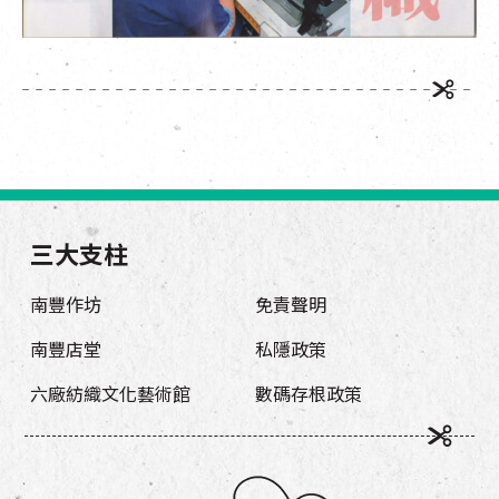
三大支柱
南豐作坊
免責聲明
南豐店堂
私隱政策
六廠紡織文化藝術館
數碼存根政策