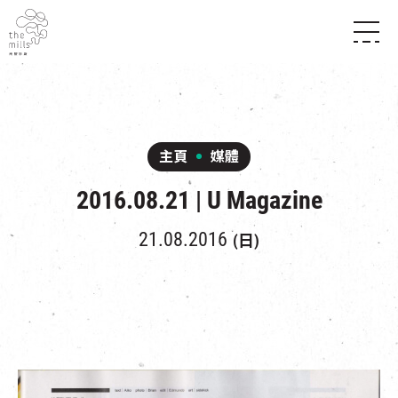
傳承與歷史
願景
關於南豐紗廠
三大支柱
店堂指南
媒體中心
商店
南豐店堂
主頁
媒體
聯絡我們
所有活動
餐飲
2016.08.21 | U Magazine
景點
世界之約
活動
活動場地
活化與保育
展覽
21.08.2016
(日)
走進南豐紗廠
體驗
導賞團
CHAT六廠
開放時間及位置
到訪我們
南豐作坊
穿梭巴士服務
其他體驗
停車場
NF TOUCH