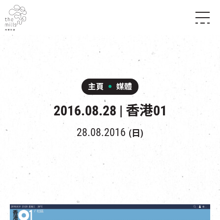
傳承與歷史
願景
關於南豐紗廠
三大支柱
店堂指南
媒體中心
商店
南豐店堂
主頁
媒體
聯絡我們
所有活動
餐飲
2016.08.28 | 香港01
景點
世界之約
活動
活動場地
活化與保育
展覽
28.08.2016
(日)
走進南豐紗廠
體驗
導賞團
CHAT六廠
開放時間及位置
到訪我們
南豐作坊
穿梭巴士服務
其他體驗
停車場
NF TOUCH