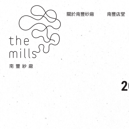
傳承與歷史
店堂指南
願景
關於南豐紗廠
南豐店堂
商店
三大支柱
餐飲
媒體中心
活動場地
聯絡我們
2