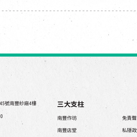
45號南豐紗廠4樓
三大支柱
00
南豐作坊
免責聲
南豐店堂
私隱政