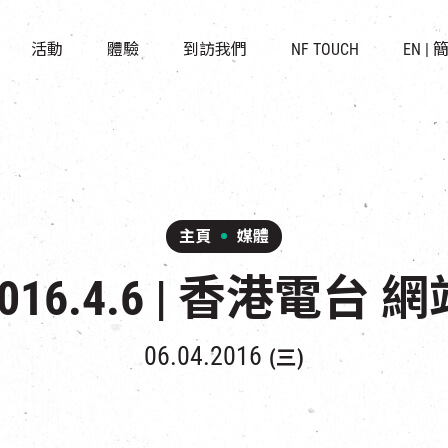
景點
所有活動
活化與保育
開放時間及位置
活動
體驗
到訪我們
NF TOUCH
EN
|
世界之約
走進南豐紗廠
穿梭巴士服務
展覽
CHAT六廠
停車場
導賞團
南豐作坊
其他體驗
主頁
媒體
016.4.6 | 香港電台 
06.04.2016
(三)