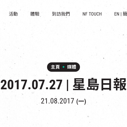
景點
所有活動
活化與保育
開放時間及位置
活動
體驗
到訪我們
NF TOUCH
EN
|
世界之約
走進南豐紗廠
穿梭巴士服務
展覽
CHAT六廠
停車場
導賞團
南豐作坊
其他體驗
主頁
媒體
2017.07.27 | 星島日報
21.08.2017
(一)