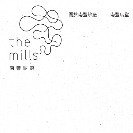
傳承與歷史
店堂指南
願景
關於南豐紗廠
南豐店堂
商店
三大支柱
餐飲
媒體中心
活動場地
聯絡我們