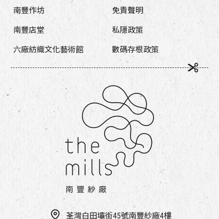
南豐作坊
免責聲明
南豐店堂
私隱政策
六廠紡織文化藝術館
數碼存根政策
荃灣白田壩街45號南豐紗廠4樓