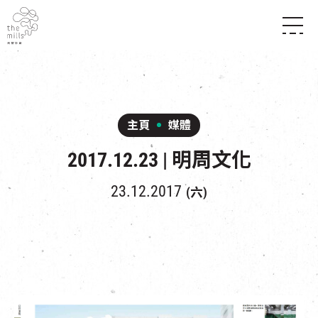
傳承與歷史
願景
關於南豐紗廠
三大支柱
店堂指南
媒體中心
商店
南豐店堂
主頁
媒體
聯絡我們
所有活動
餐飲
2017.12.23 | 明周文化
景點
世界之約
活動
活動場地
活化與保育
展覽
23.12.2017
(六)
走進南豐紗廠
體驗
導賞團
CHAT六廠
開放時間及位置
到訪我們
南豐作坊
穿梭巴士服務
其他體驗
停車場
NF TOUCH