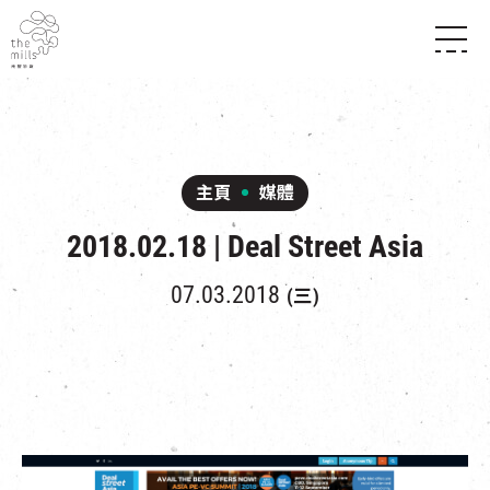
傳承與歷史
願景
關於南豐紗廠
三大支柱
店堂指南
媒體中心
商店
南豐店堂
主頁
媒體
聯絡我們
所有活動
餐飲
2018.02.18 | Deal Street Asia
景點
世界之約
活動
活動場地
活化與保育
展覽
07.03.2018
(三)
走進南豐紗廠
體驗
導賞團
CHAT六廠
開放時間及位置
到訪我們
南豐作坊
穿梭巴士服務
其他體驗
停車場
NF TOUCH