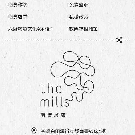
南豐作坊
免責聲明
南豐店堂
私隱政策
六廠紡織文化藝術館
數碼存根政策
荃灣白田壩街45號南豐紗廠4樓