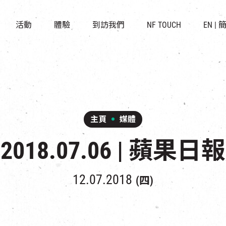
景點
所有活動
活化與保育
開放時間及位置
活動
體驗
到訪我們
NF TOUCH
EN
|
世界之約
走進南豐紗廠
穿梭巴士服務
展覽
CHAT六廠
停車場
導賞團
南豐作坊
其他體驗
主頁
媒體
2018.07.06 | 蘋果日報
12.07.2018
(四)