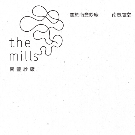
傳承與歷史
店堂指南
願景
關於南豐紗廠
南豐店堂
商店
三大支柱
餐飲
媒體中心
活動場地
聯絡我們