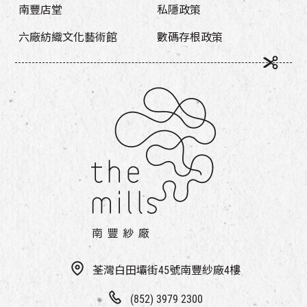
南豐店堂
私隱政策
六廠紡織文化藝術館
數碼存根政策
荃灣白田壩街45號南豐紗廠4樓
(852) 3979 2300