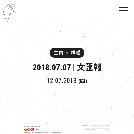
傳承與歷史
願景
關於南豐紗廠
三大支柱
店堂指南
媒體中心
商店
南豐店堂
主頁
媒體
聯絡我們
所有活動
餐飲
2018.07.07 | 文匯報
景點
世界之約
活動
活動場地
活化與保育
展覽
12.07.2018
(四)
走進南豐紗廠
體驗
導賞團
CHAT六廠
開放時間及位置
到訪我們
南豐作坊
穿梭巴士服務
其他體驗
停車場
NF TOUCH