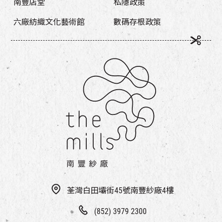
南豐店堂
私隱政策
六廠紡織文化藝術館
數碼存根政策
荃灣白田壩街45號南豐紗廠4樓
(852) 3979 2300