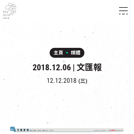
傳承與歷史
願景
關於南豐紗廠
三大支柱
店堂指南
媒體中心
商店
南豐店堂
主頁
媒體
聯絡我們
所有活動
餐飲
2018.12.06 | 文匯報
景點
世界之約
活動
活動場地
活化與保育
展覽
12.12.2018
(三)
走進南豐紗廠
體驗
導賞團
CHAT六廠
開放時間及位置
到訪我們
南豐作坊
穿梭巴士服務
其他體驗
停車場
NF TOUCH