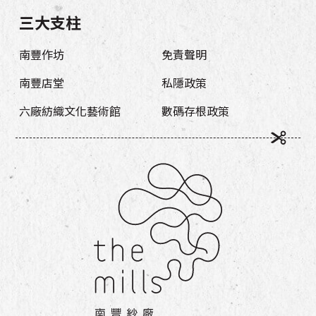
三大支柱
南豐作坊
免責聲明
南豐店堂
私隱政策
六廠紡織文化藝術館
數碼存根政策