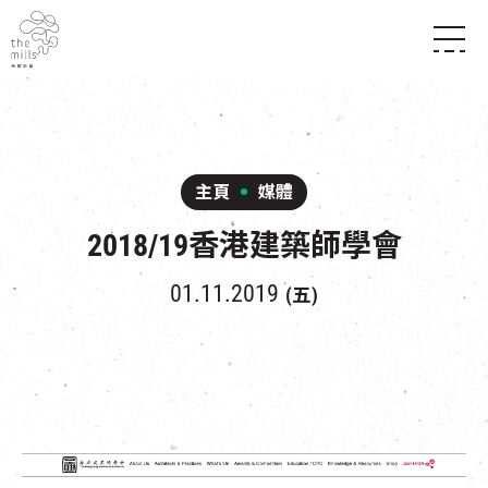
傳承與歷史
願景
關於南豐紗廠
三大支柱
店堂指南
媒體中心
商店
南豐店堂
主頁
媒體
聯絡我們
所有活動
餐飲
2018/19香港建築師學會
景點
世界之約
活動
活動場地
活化與保育
展覽
01.11.2019
(五)
走進南豐紗廠
體驗
導賞團
CHAT六廠
開放時間及位置
到訪我們
南豐作坊
穿梭巴士服務
其他體驗
停車場
NF TOUCH