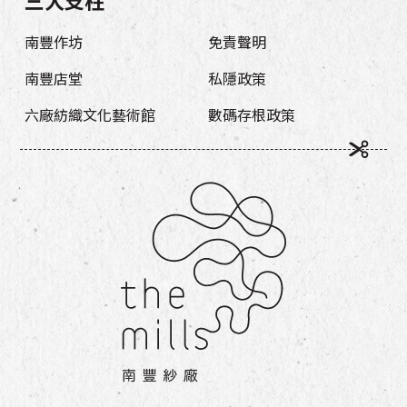
三大支柱
南豐作坊
免責聲明
南豐店堂
私隱政策
六廠紡織文化藝術館
數碼存根政策