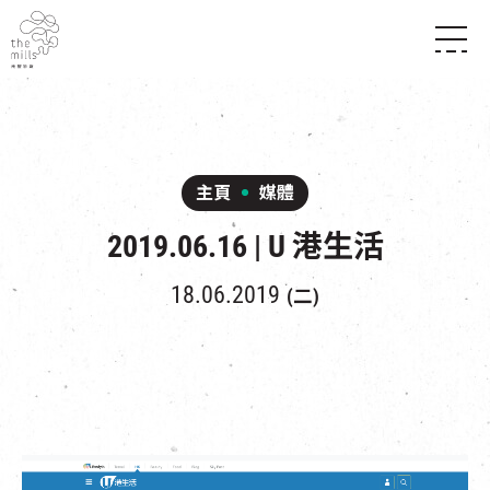
傳承與歷史
願景
關於南豐紗廠
三大支柱
店堂指南
媒體中心
商店
南豐店堂
主頁
媒體
聯絡我們
所有活動
餐飲
2019.06.16 | U 港生活
景點
世界之約
活動
活動場地
活化與保育
展覽
18.06.2019
(二)
走進南豐紗廠
體驗
導賞團
CHAT六廠
開放時間及位置
到訪我們
南豐作坊
穿梭巴士服務
其他體驗
停車場
NF TOUCH