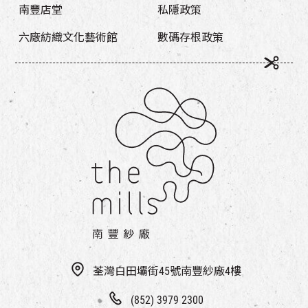
南豐店堂
私隱政策
六廠紡織文化藝術館
數碼存根政策
荃灣白田壩街45號南豐紗廠4樓
(852) 3979 2300