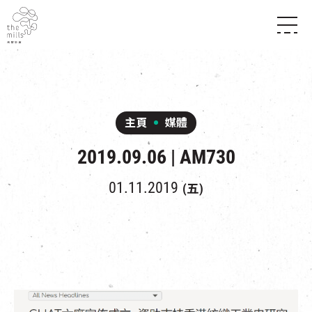
傳承與歷史
願景
關於南豐紗廠
三大支柱
店堂指南
媒體中心
商店
南豐店堂
主頁
媒體
聯絡我們
所有活動
餐飲
2019.09.06 | AM730
景點
世界之約
活動
活動場地
活化與保育
展覽
01.11.2019
(五)
走進南豐紗廠
體驗
導賞團
CHAT六廠
開放時間及位置
到訪我們
南豐作坊
穿梭巴士服務
其他體驗
停車場
NF TOUCH