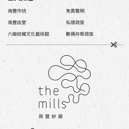
南豐作坊
免責聲明
南豐店堂
私隱政策
六廠紡織文化藝術館
數碼存根政策