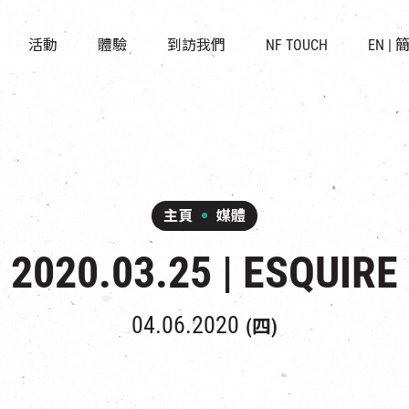
景點
所有活動
活化與保育
開放時間及位置
活動
體驗
到訪我們
NF TOUCH
EN
|
世界之約
走進南豐紗廠
穿梭巴士服務
展覽
CHAT六廠
停車場
導賞團
南豐作坊
其他體驗
主頁
媒體
2020.03.25 | ESQUIRE
04.06.2020
(四)