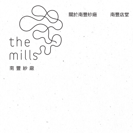
傳承與歷史
店堂指南
願景
關於南豐紗廠
南豐店堂
商店
三大支柱
餐飲
媒體中心
活動場地
聯絡我們