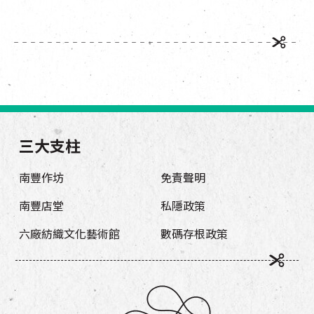
三大支柱
南豐作坊
免責聲明
南豐店堂
私隱政策
六廠紡織文化藝術館
數碼存根政策