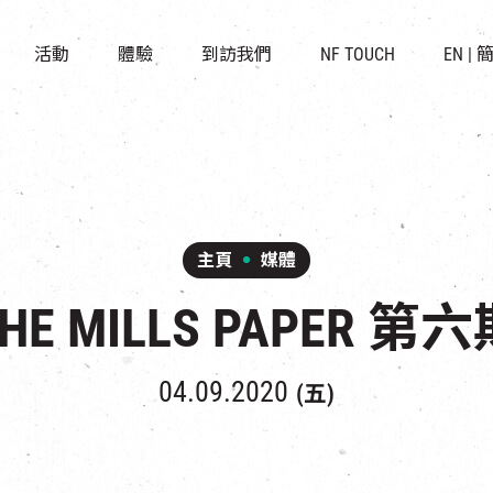
景點
所有活動
活化與保育
開放時間及位置
活動
體驗
到訪我們
NF TOUCH
EN
|
世界之約
走進南豐紗廠
穿梭巴士服務
展覽
CHAT六廠
停車場
導賞團
南豐作坊
其他體驗
主頁
媒體
HE MILLS PAPER 第
04.09.2020
(五)