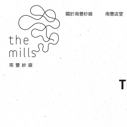
傳承與歷史
店堂指南
願景
關於南豐紗廠
南豐店堂
商店
三大支柱
餐飲
媒體中心
活動場地
聯絡我們
T