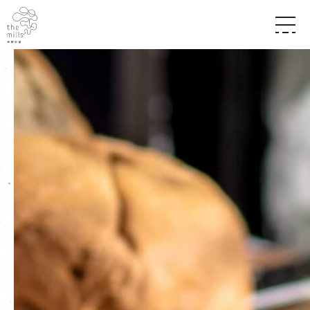
傳承與歷史
願景
關於南豐紗廠
三大支柱
店堂指南
媒體中心
商店
南豐店堂
聯絡我們
所有活動
餐飲
景點
世界之約
活動
活動場地
活化與保育
展覽
走進南豐紗廠
體驗
導賞團
CHAT六廠
開放時間及位置
到訪我們
南豐作坊
穿梭巴士服務
其他體驗
停車場
NF TOUCH