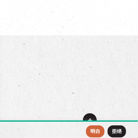
+
明白
拒絕
−