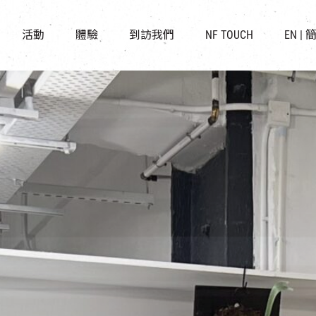
景點
所有活動
活化與保育
開放時間及位置
活動
體驗
到訪我們
NF TOUCH
EN
|
世界之約
走進南豐紗廠
穿梭巴士服務
展覽
CHAT六廠
停車場
導賞團
南豐作坊
其他體驗