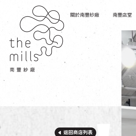
傳承與歷史
店堂指南
願景
關於南豐紗廠
南豐店堂
商店
三大支柱
餐飲
媒體中心
活動場地
聯絡我們
返回商店列表