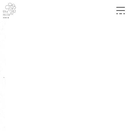
傳承與歷史
願景
關於南豐紗廠
三大支柱
店堂指南
媒體中心
商店
南豐店堂
聯絡我們
所有活動
餐飲
景點
世界之約
活動
活動場地
活化與保育
展覽
走進南豐紗廠
體驗
導賞團
CHAT六廠
開放時間及位置
到訪我們
南豐作坊
穿梭巴士服務
其他體驗
停車場
NF TOUCH