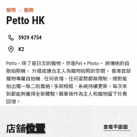
寵物
服務
Petto HK
5929 4754
K2
Petto
，除了是日文的寵物，亦是
Pet + Photo
。
將傳統的自
助拍照機，
升級成適合主人為寵物拍照的空間。
香港首部
寵物專屬自拍機
:
任何表情、任何姿勢都無限制、絕對能
拍出獨一無二的風格
!
多款相框、系統持續更新，每次來
到都能夠獲得全新體驗
!
簡單操作為主人和寵物留下珍貴
回憶。
店舖
位置
查看平面圖