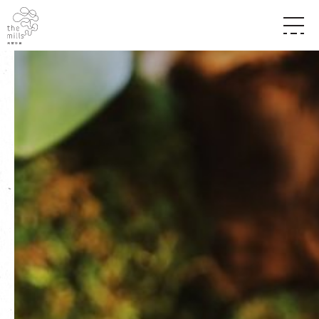
傳承與歷史
願景
關於南豐紗廠
三大支柱
店堂指南
媒體中心
商店
南豐店堂
聯絡我們
所有活動
餐飲
景點
世界之約
活動
活動場地
活化與保育
展覽
走進南豐紗廠
體驗
導賞團
CHAT六廠
開放時間及位置
到訪我們
南豐作坊
穿梭巴士服務
其他體驗
停車場
NF TOUCH