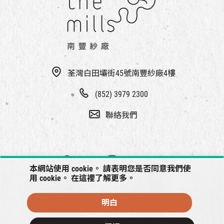
EN
|
簡
荃灣白田壩街45號南豐紗廠4樓
(852) 3979 2300
聯絡我們
本網站使用 cookie。 請表明您是否同意我們使
用 cookie。 在
這裡
了解更多。
明白
© 2026 南豐紗廠將保留一切權利