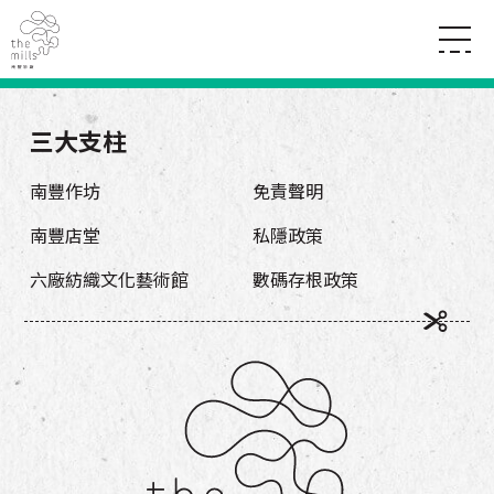
傳承與歷史
願景
關於南豐紗廠
三大支柱
三大支柱
店堂指南
媒體中心
商店
南豐店堂
南豐作坊
免責聲明
聯絡我們
所有活動
餐飲
南豐店堂
私隱政策
景點
世界之約
活動
活動場地
活化與保育
六廠紡織文化藝術館
數碼存根政策
展覽
走進南豐紗廠
體驗
導賞團
CHAT六廠
開放時間及位置
到訪我們
南豐作坊
穿梭巴士服務
其他體驗
停車場
NF TOUCH