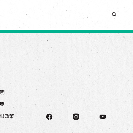
簡
明
策
根政策