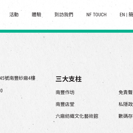
景點
所有活動
活化與保育
開放時間及位置
活動
體驗
到訪我們
NF TOUCH
EN
|
世界之約
走進南豐紗廠
穿梭巴士服務
展覽
CHAT六廠
停車場
導賞團
南豐作坊
其他體驗
45號南豐紗廠4樓
三大支柱
00
南豐作坊
免責聲
南豐店堂
私隱政
六廠紡織文化藝術館
數碼存