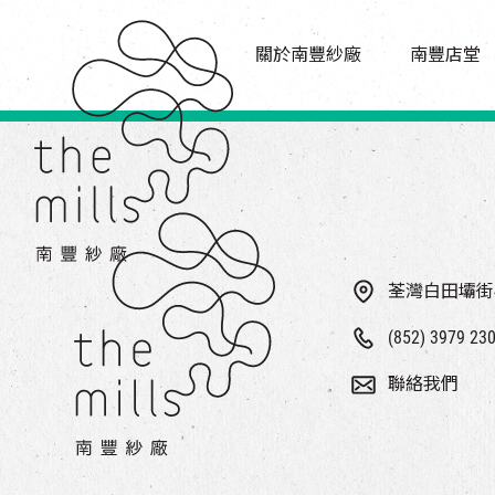
傳承與歷史
店堂指南
願景
關於南豐紗廠
南豐店堂
商店
三大支柱
餐飲
媒體中心
活動場地
聯絡我們
荃灣白田壩街
(852) 3979 23
聯絡我們