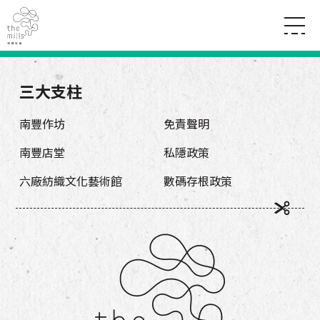
傳承與歷史
願景
關於南豐紗廠
三大支柱
三大支柱
店堂指南
媒體中心
商店
南豐店堂
南豐作坊
免責聲明
聯絡我們
所有活動
餐飲
南豐店堂
私隱政策
景點
世界之約
活動
活動場地
活化與保育
六廠紡織文化藝術館
數碼存根政策
展覽
走進南豐紗廠
體驗
導賞團
CHAT六廠
開放時間及位置
到訪我們
南豐作坊
穿梭巴士服務
其他體驗
停車場
NF TOUCH