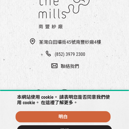
EN
|
簡
荃灣白田壩街45號南豐紗廠4樓
(852) 3979 2300
聯絡我們
本網站使用 cookie。 請表明您是否同意我們使
用 cookie。 在
這裡
了解更多。
明白
© 2026 南豐紗廠將保留一切權利