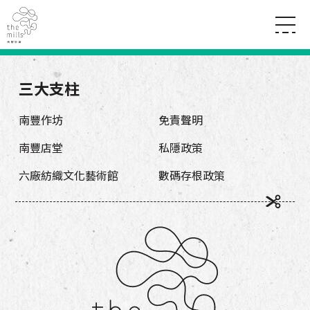
傳承與歷史
願景
關於南豐紗廠
三大支柱
三大支柱
店堂指南
媒體中心
商店
南豐店堂
南豐作坊
免責聲明
聯絡我們
所有活動
餐飲
南豐店堂
私隱政策
景點
世界之約
活動
活動場地
活化與保育
六廠紡織文化藝術館
數碼存根政策
展覽
走進南豐紗廠
體驗
導賞團
CHAT六廠
開放時間及位置
到訪我們
南豐作坊
穿梭巴士服務
其他體驗
停車場
NF TOUCH