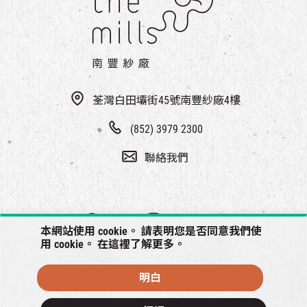
EN
|
簡
荃灣白田壩街45號南豐紗廠4樓
(852) 3979 2300
聯絡我們
本網站使用 cookie。 請表明您是否同意我們使
用 cookie。 在
這裡
了解更多。
明白
© 2026 南豐紗廠將保留一切權利