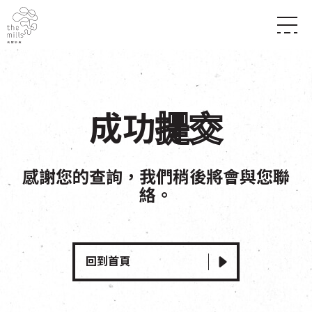
傳承與歷史
願景
關於南豐紗廠
三大支柱
店堂指南
媒體中心
商店
成功
提交
南豐店堂
聯絡我們
所有活動
餐飲
景點
世界之約
活動
活動場地
感謝您的查詢，我們稍後將會與您聯
活化與保育
展覽
絡。
走進南豐紗廠
體驗
導賞團
CHAT六廠
開放時間及位置
到訪我們
南豐作坊
穿梭巴士服務
回到首頁
其他體驗
停車場
NF TOUCH