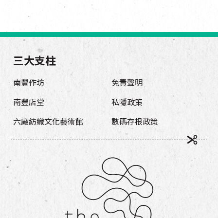
EN
|
簡
三大支柱
南豐作坊
免責聲明
南豐店堂
私隱政策
六廠紡織文化藝術館
數碼存根政策