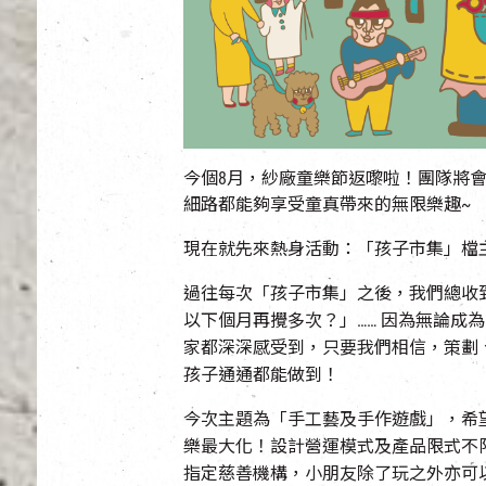
今個8月，紗廠童樂節返嚟啦！團隊將
細路都能夠享受童真帶來的無限樂趣~
現在就先來熱身活動：「孩子市集」檔
過往每次「孩子市集」之後，我們總收
以下個月再攪多次？」…… 因為無論成
家都深深感受到，只要我們相信，策劃
孩子通通都能做到！
今次主題為「手工藝及手作遊戲」，希
樂最大化！設計營運模式及產品限式不
指定慈善機構，小朋友除了玩之外亦可