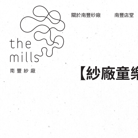
傳承與歷史
店堂指南
願景
關於南豐紗廠
南豐店堂
商店
三大支柱
餐飲
媒體中心
活動場地
聯絡我們
【紗廠童樂