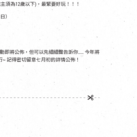
主須為12歲以下)，最緊要好玩！！！
及日）
活動即將公佈，但可以先細細聲告訴你…… 今年將
~ 記得密切留意七月初的詳情公佈！