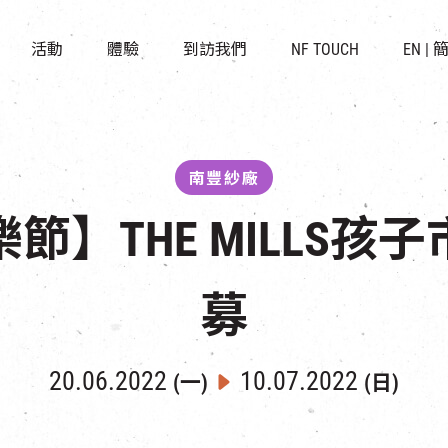
景點
所有活動
活化與保育
開放時間及位置
活動
體驗
到訪我們
NF TOUCH
EN
|
世界之約
走進南豐紗廠
穿梭巴士服務
展覽
CHAT六廠
停車場
導賞團
南豐作坊
其他體驗
南豐紗廠
節】THE MILLS孩
募
20.06.2022
10.07.2022
(一)
(日)