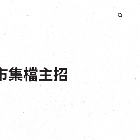
簡
子市集檔主招