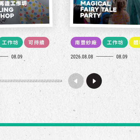
工作坊
可持續
南豐紗廠
工作坊
體
08.09
2026.08.08
08.09