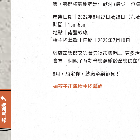
集，零開檔經驗者無任歡迎 (最少一位檔
市集日期丨2022年8月27日及28日（六
時間丨1pm-6pm
地點丨南豐紗廠
檔主招募截止日期丨2022年7月10日
紗廠童樂節又豈會只得市集呢…… 更多
會有一個親子互動音樂體驗於童樂節舉行
8月，約定你，紗廠童樂節見！
📣孩子市集檔主招募處
返回目錄