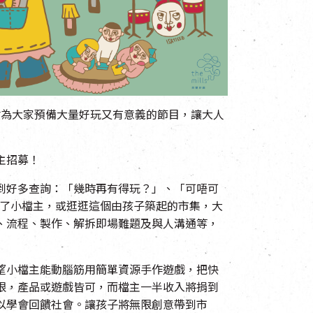
會為大家預備大量好玩又有意義的節目，讓大人
主招募！
到好多查詢：「幾時再有得玩？」、「可唔可
為了小檔主，或逛逛這個由孩子築起的市集，大
、流程、製作、解拆即場難題及與人溝通等，
望小檔主能動腦筋用簡單資源手作遊戲，把快
限，產品或遊戲皆可，而檔主一半收入將捐到
以學會回饋社會。讓孩子將無限創意帶到市