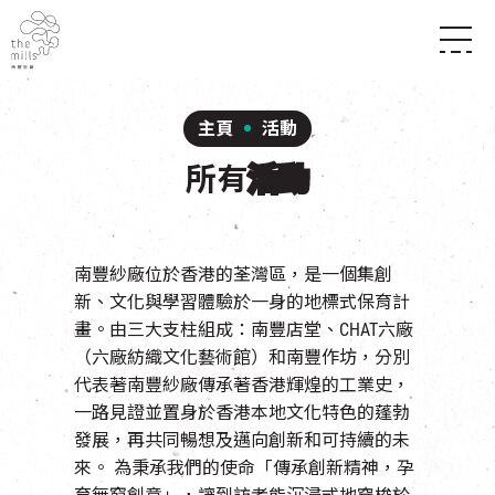
傳承與歷史
願景
關於南豐紗廠
主頁
活動
三大支柱
店堂指南
媒體中心
所有
活動
商店
南豐店堂
聯絡我們
所有活動
餐飲
景點
世界之約
活動
活動場地
南豐紗廠位於香港的荃灣區，是一個集創
活化與保育
展覽
新、文化與學習體驗於一身的地標式保育計
走進南豐紗廠
體驗
導賞團
畫。
由三大支柱組成：南豐店堂、CHAT六廠
CHAT六廠
（六廠紡織文化藝術館）和南豐作坊，分別
開放時間及位置
到訪我們
南豐作坊
代表著南豐紗廠傳承著香港輝煌的工業史，
穿梭巴士服務
一路見證並置身於香港本地文化特色的蓬勃
其他體驗
停車場
發展，再共同暢想及邁向創新和可持續的未
NF TOUCH
來。
為秉承我們的使命「傳承創新精神，孕