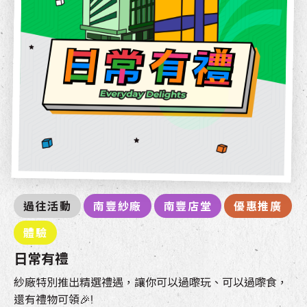
過往活動
南豐紗廠
南豐店堂
優惠推廣
體驗
日常有禮
紗廠特別推出精選禮遇，讓你可以過嚟玩、可以過嚟食，
還有禮物可領🎉!