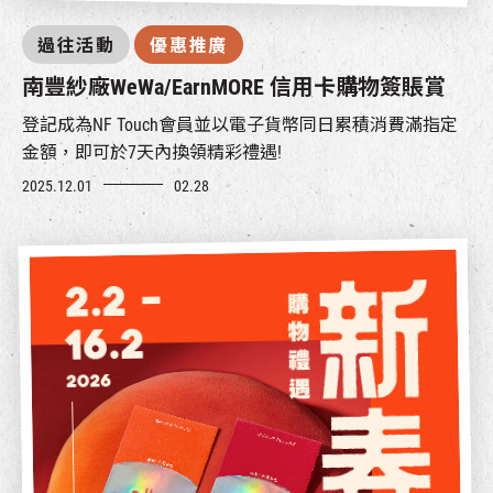
過往活動
優惠推廣
南豐紗廠WeWa/EarnMORE 信用卡購物簽賬賞
登記成為NF Touch會員並以電子貨幣同日累積消費滿指定
金額，即可於7天內換領精彩禮遇!
2025.12.01
02.28