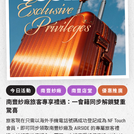
今日活動
南豐紗廠
南豐店堂
優惠推廣
南豐紗廠旅客專享禮遇：一會籍同步解鎖雙重
驚喜
旅客現在只需以海外手機電話號碼成功登記成為 NF Touch
會員，即可同步領取南豐紗廠及 AIRSIDE 的專屬旅客禮