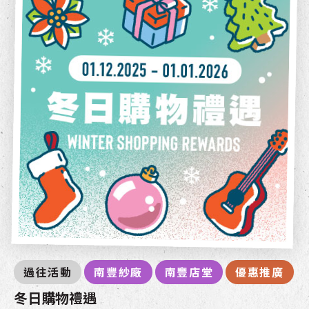
過往活動
南豐紗廠
南豐店堂
優惠推廣
冬日購物禮遇