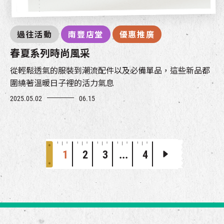
過往活動
南豐店堂
優惠推廣
春夏系列時尚風采
從輕鬆透氣的服裝到潮流配件以及必備單品，這些新品都
圍繞著溫暖日子裡的活力氣息
2025.05.02
06.15
1
2
3
...
4