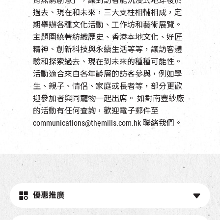
育無窮創意」，讓到訪者能沉浸式地穿梭於
EN
|
簡
過去、現在和未來，三大支柱相輔相成，定
期舉辦各種文化活動、工作坊和藝術展覽。
主題圍繞著紡織歷史、香港本地文化、好匠
精神、創新科技與永續生活等等，讓訪客體
驗和探索過去、現在到未來的種種可能性。
活動適合來自各年齡層的訪客參與，例如學
生、親子、情侶、家庭或長者等，部分更歡
迎參加者與同寵物一起出席。
如對南豐紗廠
的活動有任何查詢，歡迎電子郵件至
communications@themills.com.hk 聯絡我們。
優惠推廣