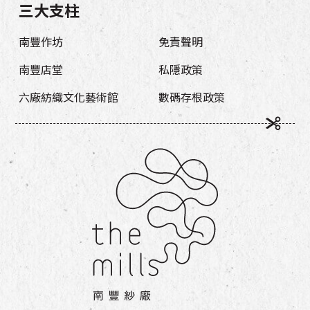
三大支柱
南豐作坊
免責聲明
南豐店堂
私隱政策
六廠紡織文化藝術館
數碼存根政策