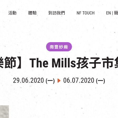
景點
所有活動
活化與保育
開放時間及位置
活動
體驗
到訪我們
NF TOUCH
EN
|
世界之約
走進南豐紗廠
穿梭巴士服務
展覽
CHAT六廠
停車場
導賞團
南豐作坊
其他體驗
南豐紗廠
】The Mills孩
29.06.2020
06.07.2020
(一)
(一)