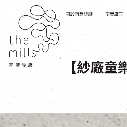
傳承與歷史
店堂指南
願景
關於南豐紗廠
南豐店堂
商店
三大支柱
餐飲
媒體中心
活動場地
聯絡我們
【紗廠童樂節