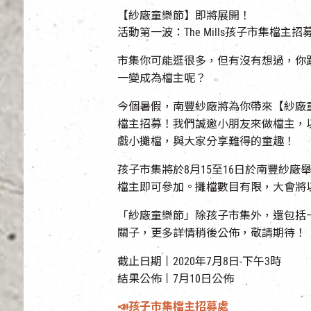
【紗廠童樂節】即將展開！
活動第一波：The Mills孩子市集檔主招
市集你可能逛很多，但有沒有想過，你
一變成為檔主呢？
今個暑假，南豐紗廠將為你帶來【紗廠
檔主招募！我們誠邀小朋友來做檔主，
戲小攤檔，與大家分享難得的童趣！
孩子市集將於8月15至16日於南豐紗廠
檔主即可參加。攤檔數目有限，大會將
「紗廠童樂節」除孩子市集外，還包括
關子，更多詳情稍後公佈，敬請期待！
截止日期丨2020年7月8日-下午3時
結果公佈丨7月10日公佈
📣孩子市集檔主招募處