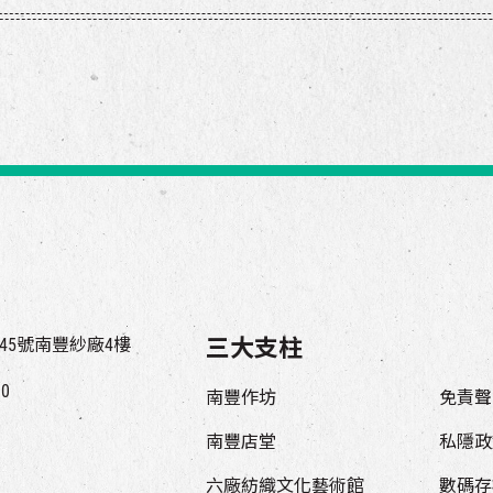
45號南豐紗廠4樓
三大支柱
00
南豐作坊
免責聲
南豐店堂
私隱政
六廠紡織文化藝術館
數碼存