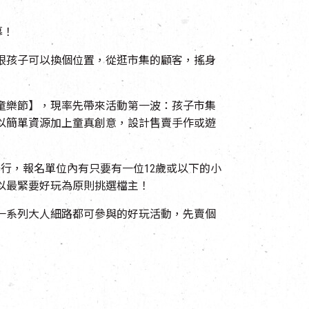
募！
跟孩子可以換個位置，從逛市集的顧客，搖身
童樂節】，現率先帶來活動第一波：孩子市集
以簡單資源加上童真創意，設計售賣手作或遊
舉行，報名單位內有只要有一位12歲或以下的小
以最緊要好玩為原則挑選檔主！
一系列大人細路都可參與的好玩活動，先賣個