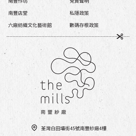
南豐作坊
免責聲明
南豐店堂
私隱政策
六廠紡織文化藝術館
數碼存根政策
荃灣白田壩街45號南豐紗廠4樓