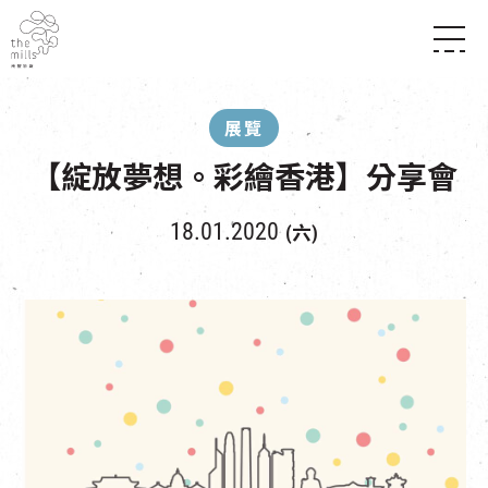
傳承與歷史
願景
關於南豐紗廠
展覽
三大支柱
店堂指南
媒體中心
【綻放夢想。彩繪香港】分享會
商店
南豐店堂
聯絡我們
所有活動
餐飲
18.01.2020
(六)
景點
世界之約
活動
活動場地
活化與保育
展覽
走進南豐紗廠
體驗
導賞團
CHAT六廠
開放時間及位置
到訪我們
南豐作坊
穿梭巴士服務
其他體驗
停車場
NF TOUCH