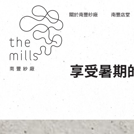
傳承與歷史
店堂指南
願景
關於南豐紗廠
南豐店堂
商店
三大支柱
餐飲
媒體中心
活動場地
聯絡我們
享受暑期的