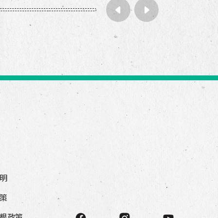
明
策
根政策