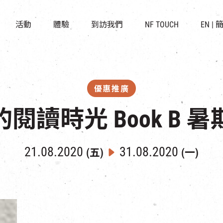
景點
所有活動
活化與保育
開放時間及位置
活動
體驗
到訪我們
NF TOUCH
EN
|
世界之約
走進南豐紗廠
穿梭巴士服務
展覽
CHAT六廠
停車場
導賞團
南豐作坊
其他體驗
優惠推廣
閱讀時光 Book B 
21.08.2020
31.08.2020
(五)
(一)