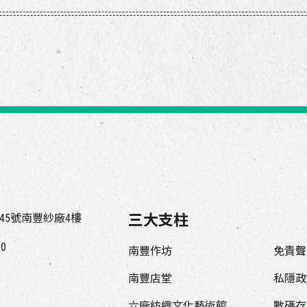
45號南豐紗廠4樓
三大支柱
00
南豐作坊
免責聲
南豐店堂
私隱政
六廠紡織文化藝術館
數碼存