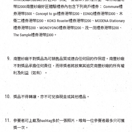
幣$2000南豐紗廠好匠體驗禮券內包含下列商戶禮券： Commune禮
券港幣$500、Concept to go禮券港幣$200、EONIQ禮券港幣$300、木
衛二禮券港幣$200、KOKO Roaster禮券港幣$200、MODENA Stationary
禮券港幣$200、MONOYONO禮券港幣$200、茂一茂禮券港幣$200、
The Sample禮券港幣$300。
南豐紗廠不對獎品為可銷售品質或適合任何目的作保證。南豐紗廠
不對獎品承擔任何責任，而得獎者將放棄其追究南豐紗廠的所有權
利及利益（如有）。
獎品不得轉讓，亦不可兌換現金或其他禮品。
參賽者可上載及hashtag多於一張照片，唯每一位參賽者最多只可獲
獎一次。