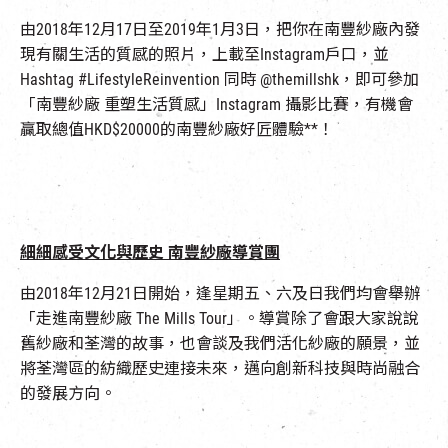
由2018年12月17日至2019年1月3日，把你在南豐紗廠內發
現有關生活的質感的照片，上載至Instagram戶口，並
Hashtag #LifestyleReinvention 同時 @themillshk，即可參加
「南豐紗廠 重塑生活質感」Instagram 攝影比賽，有機會
贏取總值HKD$20000的南豐紗廠好匠體驗**！
細細感受文化與歷史 南豐紗廠導賞團
由2018年12月21日開始，逢星期五、六及日我們均會舉辦
「走進南豐紗廠 The Mills Tour」。導賞除了會跟大家說說
舊紗廠和荃灣的故事，也會談及我們活化紗廠的願景，並
將荃灣區的紡織歷史連接未來，邁向創新科技與時尚融合
的發展方向。