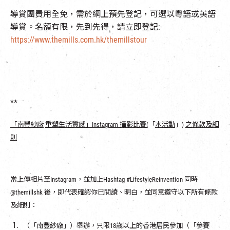
導賞團費用全免，需於網上預先登記，可選以粵語或英語
導賞。名額有限，先到先得，請立即登記:
https://www.themills.com.hk/themillstour
**
「南豐紗廠
重塑生活質感」
Instagram
攝影比賽
(
「
本
活動
」
)
之
條款及細
則
當上傳相片至Instagram，並加上Hashtag #LifestyleReinvention 同時
@themillshk 後，即代表確認你已閱讀、明白，並同意遵守以下所有條款
及細則：
（「南豐紗廠」）舉辦，只限18歲以上的香港居民參加（「參賽