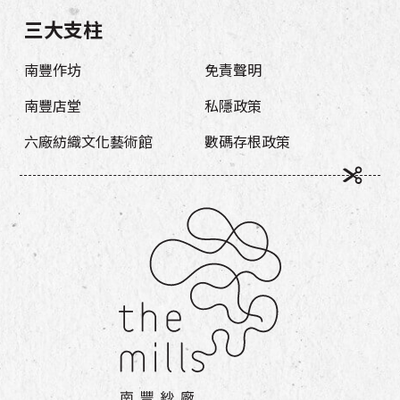
三大支柱
南豐作坊
免責聲明
南豐店堂
私隱政策
六廠紡織文化藝術館
數碼存根政策