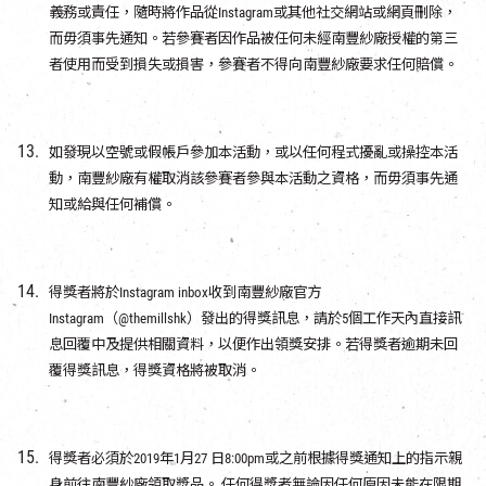
義務或責任，隨時將作品從Instagram或其他社交網站或網頁刪除，
而毋須事先通知。若參賽者因作品被任何未經南豐紗廠授權的第三
者使用而受到損失或損害，參賽者不得向南豐紗廠要求任何賠償。
如發現以空號或假帳戶參加本活動，或以任何程式擾亂或操控本活
動，南豐紗廠有權取消該參賽者參與本活動之資格，而毋須事先通
知或給與任何補償。
得獎者將於Instagram inbox收到南豐紗廠官方
Instagram（@themillshk）發出的得獎訊息，請於5個工作天內直接訊
息回覆中及提供相關資料，以便作出領獎安排。若得獎者逾期未回
覆得獎訊息，得獎資格將被取消。
得獎者必須於2019年1月27 日8:00pm或之前根據得獎通知上的指示親
身前往南豐紗廠領取獎品。 任何得獎者無論因任何原因未能在限期