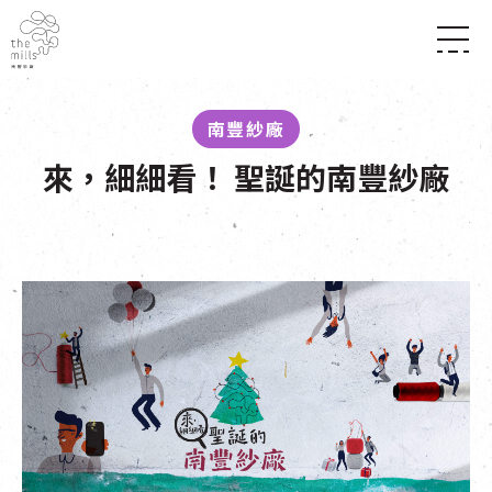
傳承與歷史
願景
關於南豐紗廠
南豐紗廠
三大支柱
店堂指南
媒體中心
來，細細看！ 聖誕的南豐紗廠
商店
南豐店堂
聯絡我們
所有活動
餐飲
景點
世界之約
活動
活動場地
活化與保育
展覽
走進南豐紗廠
體驗
導賞團
CHAT六廠
開放時間及位置
到訪我們
南豐作坊
穿梭巴士服務
其他體驗
停車場
NF TOUCH