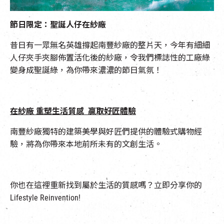
EN
|
簡
節日限定：聖誕人仔在紗廠
昔日有一眾無名英雄撐起南豐紗廠的整片天，今年有細細
人仔夾手夾腳佈置活化後的紗廠，令我們標誌性的工廠綠
變身成聖誕綠，為你帶來濃濃的節日氣氛！
在紗廠 重塑生活質感 贏取好匠體驗
南豐紗廠獨特的建築美學與好匠們提供的體驗式購物經
驗，將為你帶來本地前所未有的文創生活。
你也在這裡重新找到屬於生活的質感嗎？立即分享你的
Lifestyle Reinvention!