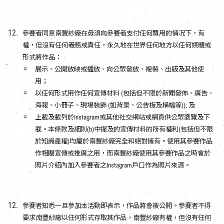
參賽者同意南豐紗廠在毋須向參賽者支付任何費用的情况下，有
權，但沒有任何義務或責任，永久地在世界任何地方以任何媒體或
形式將作品：
展示、公開放映或播放、向公眾發放、複製、出版及其他使
用；
以任何形式用作任何宣傳材料 (包括但不限於新聞發佈、廣告、
海報、小冊子、現場裝飾 (如背景、公告板及橫幅等)); 及
上載及載列於Instagram或其他社交網站或網頁供公眾瀏覽及下
載。本條款及細則(b)中提及的宣傳材料的所有權利(包括但不限
於知識產權)均屬於南豐紗廠完全和絕對擁有。使用其參賽作品
作相關宣傳或推廣之用，而南豐紗廠使用其參賽作品之時會於
照片介紹內加入參賽者之Instagram戶口作為照片來源。
參賽者知悉一旦參加本活動即表示，作品將會被公開。參賽者不得
要求南豐紗廠以任何形式存取其作品，南豐紗廠有權，但沒有任何