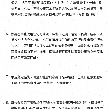
權益(包括但不限於知識產權)，因此所衍生之法律責任，一概由參
賽者自行承擔。南豐紗廠若因參賽者之作品而蒙受損失或損害，參
賽者承諾賠償南豐紗廠所有損失及損害(包括但不限於法律費用)。
參賽者禁止使用任何有誹謗、中傷、淫穢、色情、褻瀆、歧視、威
嚇或不法成分的材料，或任何可構成任何刑事罪行和民事責任行為
的材料，否則即視為違反本活動的條款及細則，南豐紗廠有權取消
其參賽資格而不另行通知。南豐紗廠有權刪除南豐紗廠認為違反此
條款之言論或作品。
本活動完結後，南豐紗廠會於參賽作品中選出十位最有創意並貼合
主題「南豐紗廠 重塑生活質感」的得獎者。
每位得獎者可獲得總值港幣$2300南豐紗廠好匠體驗禮券，禮券使用
條款及細則由個別好匠商戶決定，並會詳列於禮券上。每份總值港