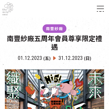
傳承與歷史
願景
關於南豐紗廠
南豐紗廠
三大支柱
店堂指南
南豐紗廠五周年會員尊享限定禮
媒體中心
商店
南豐店堂
聯絡我們
遇
所有活動
餐飲
景點
世界之約
活動
活動場地
01.12.2023
31.12.2023
(五)
(日)
活化與保育
展覽
走進南豐紗廠
體驗
導賞團
CHAT六廠
開放時間及位置
到訪我們
南豐作坊
穿梭巴士服務
其他體驗
停車場
NF TOUCH