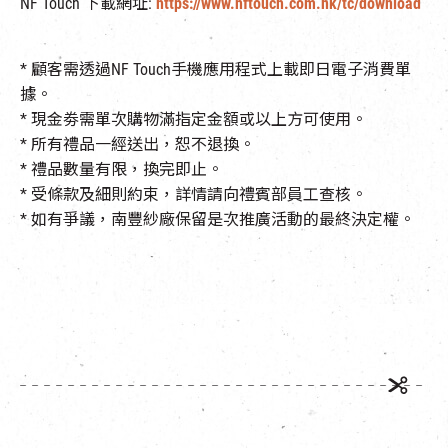
NF Touch 下載網址:
https://www.nftouch.com.hk/tc/download
* 顧客需透過NF Touch手機應用程式上載即日電子消費單
據。
* 現金劵需單次購物滿指定金額或以上方可使用。
*
所有禮品一經送出，恕不退換。
* 禮品數量有限，換完即止。
* 受條款及細則約束，詳情請向禮賓部員工查核。
* 如有爭議，南豐紗廠保留是次推廣活動的最終決定權。