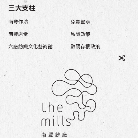
三大支柱
南豐作坊
免責聲明
南豐店堂
私隱政策
六廠紡織文化藝術館
數碼存根政策