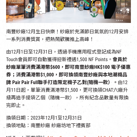
EN
|
簡
南豐紗廠12月生日快樂！紗廠於充滿節日氣氛的12月安排
一系列消費獎賞，把熱鬧歡騰推上高峰！
由12月1日至12月31日，透過手機應用程式登記成為NF
Touch會員即可自動獲得迎新禮遇1,500 NF Points。
會員於
紗廠單筆消費滿港幣$600，即可南豐紗廠HK$100 電子優惠
券；消費滿港幣$1,000，即可換領南豐紗廠與本地潮襪品
牌 Pair Pair Full聯手打造限定襪子乙對(隨機一款）。
由12
月11日起，單筆消費滿港幣$1,500，更可換領CHAT六廠升
級再造手提袋乙個（隨機一款），所有紀念品數量有限換
完即止。
換領日期：2023年12月1至12月31日
換領地點：南豐紗廠 紗廠坊地下禮賓部