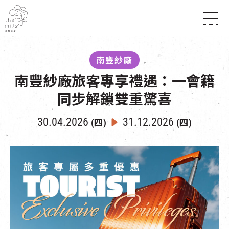
傳承與歷史
願景
關於南豐紗廠
南豐紗廠
三大支柱
店堂指南
南豐紗廠旅客專享禮遇：一會籍
媒體中心
商店
南豐店堂
聯絡我們
同步解鎖雙重驚喜
所有活動
餐飲
景點
世界之約
活動
活動場地
30.04.2026
31.12.2026
(四)
(四)
活化與保育
展覽
走進南豐紗廠
體驗
導賞團
CHAT六廠
開放時間及位置
到訪我們
南豐作坊
穿梭巴士服務
其他體驗
停車場
NF TOUCH