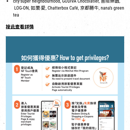
city’super neighbourhood, GODIVA Chocolatier, 冒險樂園,
LOG-ON, 如菓‧愛, Chatterbox Café, 京都勝牛, nana’s green
tea
按此查看詳情