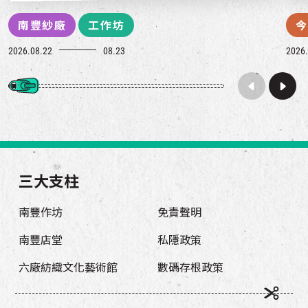
南豐紗廠
工作坊
今
2026.08.22
08.23
2026.
三大支柱
南豐作坊
免責聲明
南豐店堂
私隱政策
六廠紡織文化藝術館
數碼存根政策