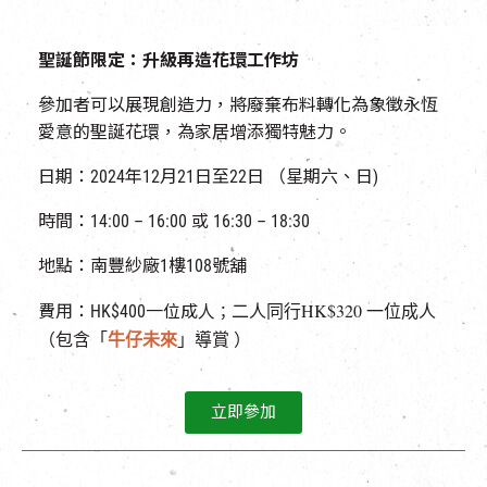
聖誕節限定：升級再造花環工作坊
參加者可以展現創造力，將廢棄布料轉化為象徵永恆
愛意的聖誕花環，為家居增添獨特魅力。
日期：2024年12月21日至22日 （星期六、日)
時間：14:00 – 16:00 或 16:30 – 18:30
地點：南豐紗廠1樓108號舖
二人同行
HK$320
一位成人
費用：HK$400一位成人
；
牛仔未來
（包含「
」導賞
）
立即參加