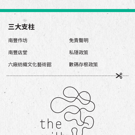
三大支柱
南豐作坊
免責聲明
南豐店堂
私隱政策
六廠紡織文化藝術館
數碼存根政策