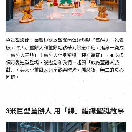
EN
|
簡
今年聖誕節，南豐紗廠以聖誕節傳統甜點「薑餅人」為靈
感，將大小薑餅人和薑餅毛孩帶到紗廠中庭，搖身一變成
「薑餅人基地」！薑餅人化身聖誕「特別嘉賓」，並以多
個可愛造型登場，誠邀您和我們一起開
「紗廠薑餅人派
對」
，與大小薑餅人共享歡樂時光，編織獨一無二的暖心
回憶。
3米巨型薑餅人 用「線」編織聖誕故事