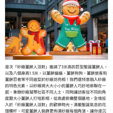
是次「紗廠薑餅人派對」邀請了3米高的巨型聖誕薑餅人，
以及八個身高1.5米，以薑餅貓貓、薑餅狗狗、薑餅旅客和
薑餅忍者等不同造型於紗廠坊亮相！我們還特意融入紗廠
的特色元素，以紗線將大大小小的薑餅人巧妙地串聯在一
起，象徵紗廠凝聚社區不同人士，同時讓訪客從不同的角
度跟大小薑餅人打咭影相，從高處俯瞰整個基地，全情投
入於「紗廠薑餅人派對」的歡樂時光。滿載聖誕氣息的花
環欄杆、可愛薑餅人裝飾更佈滿紗廠每個角落，讓你浸沉