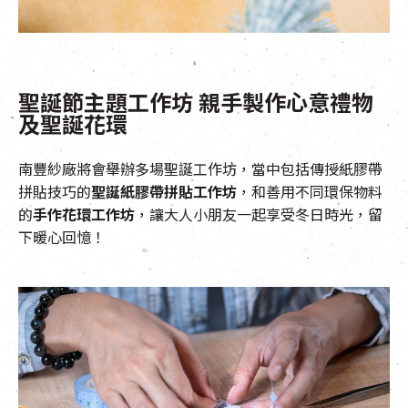
聖誕節主題工作坊 親手製作心意禮物
及聖誕花環
南豐紗廠將會舉辦多場聖誕工作坊，當中包括傳授紙膠帶
拼貼技巧的
聖誕紙膠帶拼貼工作坊
，和善用不同環保物料
的
手作花
環
工作坊
，讓大人小朋友一起享受冬日時光，留
下暖心回憶！