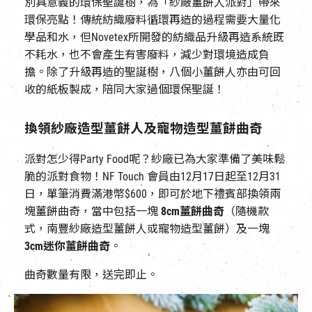
別具意義的環保聖誕樹，為「紗廠薑餅人派對」帶來
環保亮點！傳統紡織廢料循環再造的過程需要大量化
學品和水，但Novetex所開發的紡織品升級再造系統既
不耗水，也不會產生有害廢料，減少對環境造成負
擔。除了升級再造的聖誕樹，八個小薑餅人亦由可回
收的紙板製成，陪同大家過個環保聖誕！
換領紗廠造型薑餅人及寵物造型薑餅曲奇
派對怎少得Party Food呢？紗廠已為大家準備了美味鬆
脆的派對食物！NF Touch 會員由12月17日起至12月31
日，單筆消費滿港幣$600，即可於地下禮賓部換領兩
塊薑餅曲奇，當中包括一塊
8cm
薑餅曲奇
（隨機款
式，南豐紗廠造型薑餅人或寵物造型薑餅）及一塊
3cm
迷你薑餅曲奇
。
曲奇數量有限，送完即止。