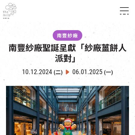
傳承與歷史
願景
關於南豐紗廠
南豐紗廠
三大支柱
店堂指南
南豐紗廠聖誕呈獻「紗廠薑餅人
媒體中心
商店
南豐店堂
聯絡我們
派對」
所有活動
餐飲
景點
世界之約
活動
活動場地
10.12.2024
06.01.2025
(二)
(一)
活化與保育
展覽
走進南豐紗廠
體驗
導賞團
CHAT六廠
開放時間及位置
到訪我們
南豐作坊
穿梭巴士服務
其他體驗
停車場
NF TOUCH