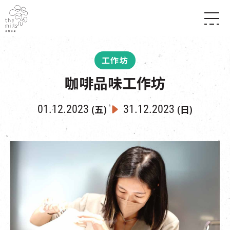
傳承與歷史
願景
關於南豐紗廠
工作坊
三大支柱
店堂指南
媒體中心
咖啡品味工作坊
商店
南豐店堂
聯絡我們
所有活動
餐飲
01.12.2023
31.12.2023
(五)
(日)
景點
世界之約
活動
活動場地
活化與保育
展覽
走進南豐紗廠
體驗
導賞團
CHAT六廠
開放時間及位置
到訪我們
南豐作坊
穿梭巴士服務
其他體驗
停車場
NF TOUCH