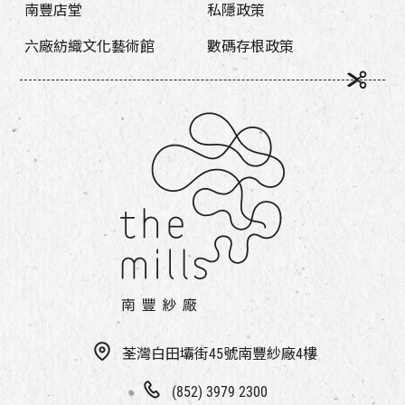
南豐店堂
私隱政策
六廠紡織文化藝術館
數碼存根政策
荃灣白田壩街45號南豐紗廠4樓
(852) 3979 2300