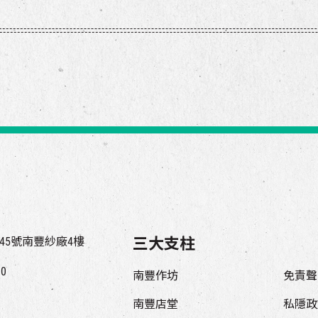
45號南豐紗廠4樓
三大支柱
00
南豐作坊
免責聲
南豐店堂
私隱政