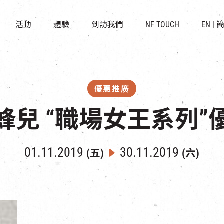
景點
所有活動
活化與保育
開放時間及位置
活動
體驗
到訪我們
NF TOUCH
EN
|
世界之約
走進南豐紗廠
穿梭巴士服務
展覽
CHAT六廠
停車場
導賞團
南豐作坊
其他體驗
優惠推廣
蜂兒 “職場女王系列”
01.11.2019
30.11.2019
(五)
(六)