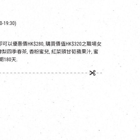
-19:30)
以優惠價HK$280, 購買價值HK$320之職場女
啤梨四季春茶, 香粉蜜兒, 紅菜頭甘荀蘋果汁, 蜜
180天.