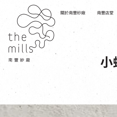
傳承與歷史
店堂指南
願景
關於南豐紗廠
南豐店堂
商店
三大支柱
餐飲
媒體中心
活動場地
聯絡我們
小