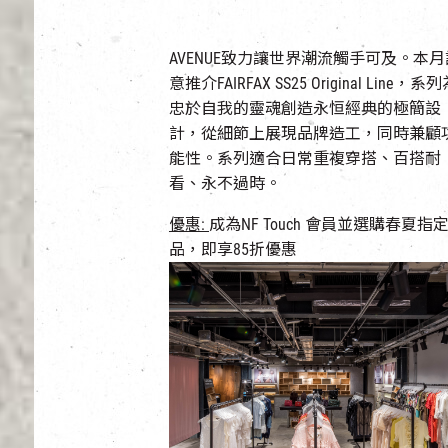
AVENUE致力讓世界潮流觸手可及。本月
意推介FAIRFAX SS25 Original Line，系
忠於自我的靈魂創造永恒經典的極簡設
計，從細節上展現品牌造工，同時兼顧
能性。系列適合日常重複穿搭、百搭耐
看、永不過時。
優惠:
成為NF Touch 會員並
選購春夏指
品，即享85折優惠