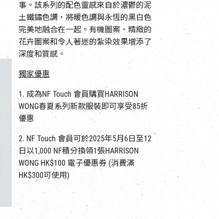
事。該系列的配色靈感來自於濃鬱的泥
土鐵鏽色調，將暖色調與永恆的黑白色
完美地融合在一起。有機圖案、精緻的
花卉圖案和令人著迷的紮染效果增添了
深度和質感。
獨家優惠
1. 成為NF Touch 會員購買HARRISON
WONG春夏系列新款服裝即可享受85折
優惠
2. NF Touch 會員可於2025年5月6日至12
日以1,000 NF積分換領1張HARRISON
WONG HK$100 電子優惠券 (消費滿
HK$300可使用)