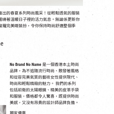
推出的春夏系列時尚風采！從輕鬆透氣的服裝
圍繞著溫暖日子裡的活力氣息。無論係更新你
搜羅完美嘅裝扮，令你保持時尚舒適整個季
e
No Brand No Name
是一個香港本土時尚
品牌，為不追隨流行時尚、散發著風格
和從容完美氣質的藝術女性提供現代、
時尚和輕鬆精緻的魅力。 我們的系列
包括前衛的太陽眼鏡、精美的皮革手袋
和服裝，價格都令人驚喜，既提供時尚
美感，又沒有昂貴的設計師品牌負擔。
獨家優惠