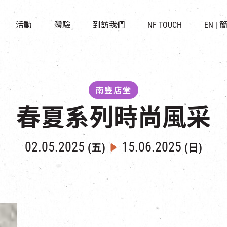
景點
所有活動
活化與保育
開放時間及位置
活動
體驗
到訪我們
NF TOUCH
EN
|
世界之約
走進南豐紗廠
穿梭巴士服務
展覽
CHAT六廠
停車場
導賞團
南豐作坊
其他體驗
南豐店堂
春夏系列時尚風采
02.05.2025
15.06.2025
(五)
(日)