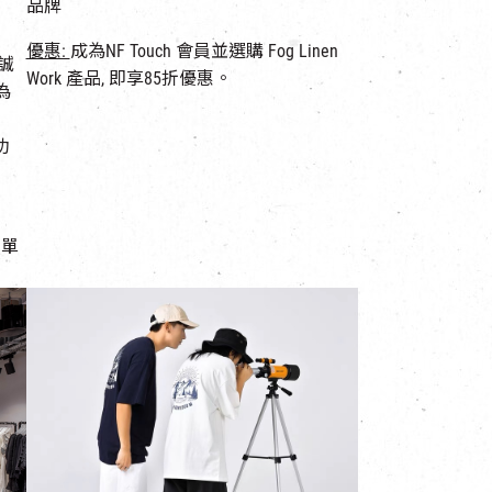
品牌
優惠:
成為NF Touch 會員並選購 Fog Linen
誠
Work 產品, 即享85折優惠。
列為
功
定單