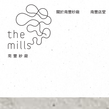
傳承與歷史
店堂指南
願景
關於南豐紗廠
南豐店堂
商店
三大支柱
餐飲
媒體中心
活動場地
聯絡我們