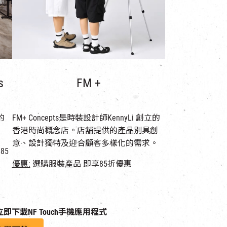
s
FM +
的
FM+ Concepts是時裝設計師KennyLi 創立的
香港時尚概念店。店舖提供的產品別具創
意、設計獨特及迎合顧客多樣化的需求。
85
優惠:
選購服裝產品 即享85折優惠
即下載NF Touch手機應用程式