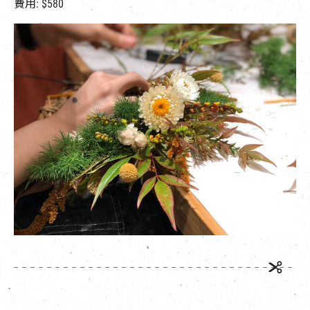
費用: $580
EN
|
簡