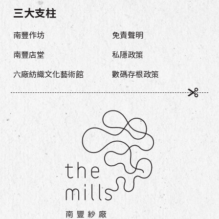
三大支柱
南豐作坊
免責聲明
南豐店堂
私隱政策
六廠紡織文化藝術館
數碼存根政策