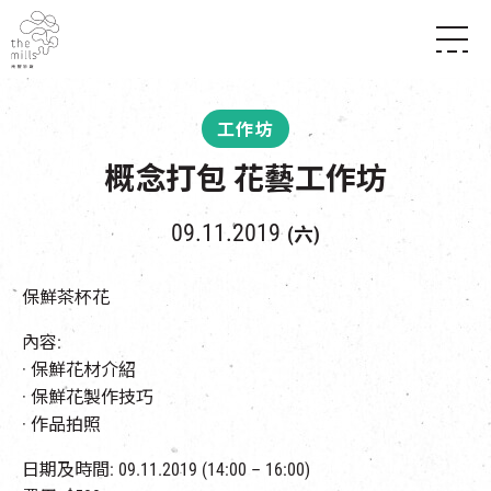
傳承與歷史
願景
關於南豐紗廠
工作坊
三大支柱
店堂指南
媒體中心
概念打包 花藝工作坊
商店
南豐店堂
聯絡我們
所有活動
餐飲
09.11.2019
(六)
景點
世界之約
活動
活動場地
活化與保育
展覽
保鮮茶杯花
走進南豐紗廠
體驗
導賞團
內容:
CHAT六廠
開放時間及位置
· 保鮮花材介紹
到訪我們
南豐作坊
穿梭巴士服務
· 保鮮花製作技巧
其他體驗
· 作品拍照
停車場
NF TOUCH
日期及時間: 09.11.2019 (14:00 – 16:00)